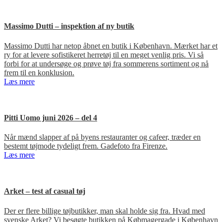
Massimo Dutti – inspektion af ny butik
Massimo Dutti har netop åbnet en butik i København. Mærket har et
ry for at levere sofistikeret herretøj til en meget venlig pris. Vi så
forbi for at undersøge og prøve tøj fra sommerens sortiment og nå
frem til en konklusion.
Læs mere
Pitti Uomo juni 2026 – del 4
Når mænd slapper af på byens restauranter og cafeer, træder en
bestemt tøjmode tydeligt frem. Gadefoto fra Firenze.
Læs mere
Arket – test af casual tøj
Der er flere billige tøjbutikker, man skal holde sig fra. Hvad med
svenske Arket? Vi besøgte butikken på Købmagergade i København