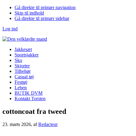
Gå direkte til primær navigation
Skip til indhold
Gå direkte til primær sidebar
Log ind
Jakkesæt
Sportsjakker
Sko
Skjorter
Tilbehør
Casual tøj
Festtøj
Leben
BUTIK DVM
Kontakt Torsten
cottoncoat fra tweed
23. marts 2026
, af
Redacteur