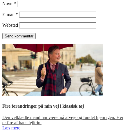
Navn
*
E-mail
*
Websted
Fire forandringer på min vej i klassisk tøj
Den velklædte mand har været på afveje og fundet hjem igen. Her
er fire af hans fejltrin.
Læs mere