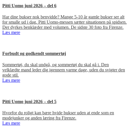
Pitti Uomo juni 2026 – del 6
Har dine bukser nok benvidde? Mange 5-10 år gamle bukser ser alt
for smalle ud i dag. Pitti Uomo-messen sætter situationen på spidsen.
Der dyrkes benklæder med volumen. De sidste 30 foto fra Firenze.
Læs mere
Forbudt og godkendt sommertøj
Sommertøj, du skal undgå, og sommertøj du skal gå i. Den
velklædte mand leder dig igennem varme dage, uden du svigter den
gode stil.
Læs mere
Pitti Uomo juni 2026 – del 5
Hvorfor du roligt kan bære hvide bukser uden at ende som en
modejunker og anden læring fra Firenze.
Læs mere