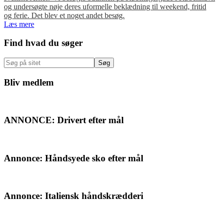
og undersøgte nøje deres uformelle beklædning til weekend, fritid
og ferie. Det blev et noget andet besøg.
Læs mere
Primær
Find hvad du søger
Sidebar
Søg
på
sitet
Bliv medlem
ANNONCE: Drivert efter mål
Annonce: Håndsyede sko efter mål
Annonce: Italiensk håndskrædderi