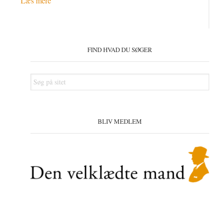
Læs mere
Primær
Sidebar
FIND HVAD DU SØGER
Søg
på
sitet
BLIV MEDLEM