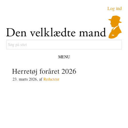
Gå
Skip
Gå
Log ind
direkte
til
direkte
til
indhold
til
primær
primær
navigation
sidebar
Søg
på
MENU
sitet
Herretøj foråret 2026
23. marts 2026
, af
Redacteur