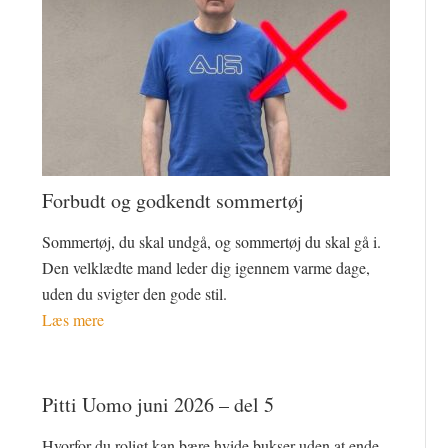
Forbudt og godkendt sommertøj
Sommertøj, du skal undgå, og sommertøj du skal gå i.
Den velklædte mand leder dig igennem varme dage,
uden du svigter den gode stil.
Læs mere
Pitti Uomo juni 2026 – del 5
Hvorfor du roligt kan bære hvide bukser uden at ende