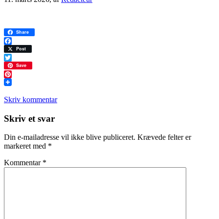
Share
Facebook
Post
Twitter
Save
Pinterest
Skriv kommentar
Læserinteraktioner
Skriv et svar
Din e-mailadresse vil ikke blive publiceret.
Krævede felter er
markeret med
*
Kommentar
*