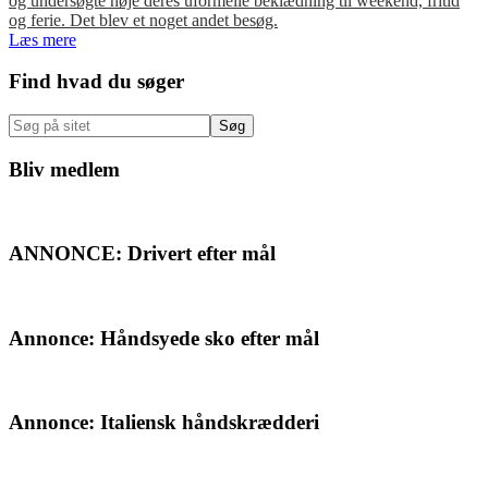
og undersøgte nøje deres uformelle beklædning til weekend, fritid
og ferie. Det blev et noget andet besøg.
Læs mere
Primær
Find hvad du søger
Sidebar
Søg
på
sitet
Bliv medlem
ANNONCE: Drivert efter mål
Annonce: Håndsyede sko efter mål
Annonce: Italiensk håndskrædderi