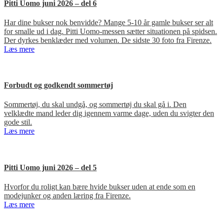
Pitti Uomo juni 2026 – del 6
Har dine bukser nok benvidde? Mange 5-10 år gamle bukser ser alt
for smalle ud i dag. Pitti Uomo-messen sætter situationen på spidsen.
Der dyrkes benklæder med volumen. De sidste 30 foto fra Firenze.
Læs mere
Forbudt og godkendt sommertøj
Sommertøj, du skal undgå, og sommertøj du skal gå i. Den
velklædte mand leder dig igennem varme dage, uden du svigter den
gode stil.
Læs mere
Pitti Uomo juni 2026 – del 5
Hvorfor du roligt kan bære hvide bukser uden at ende som en
modejunker og anden læring fra Firenze.
Læs mere