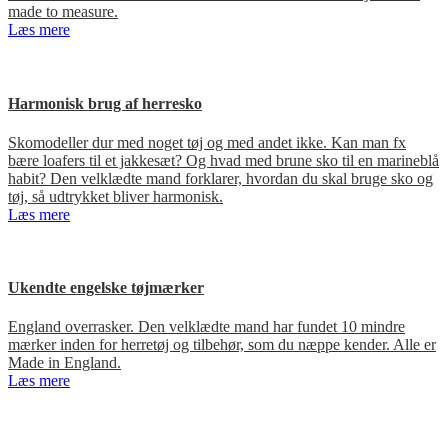
made to measure.
Læs mere
Harmonisk brug af herresko
Skomodeller dur med noget tøj og med andet ikke. Kan man fx
bære loafers til et jakkesæt? Og hvad med brune sko til en marineblå
habit? Den velklædte mand forklarer, hvordan du skal bruge sko og
tøj, så udtrykket bliver harmonisk.
Læs mere
Ukendte engelske tøjmærker
England overrasker. Den velklædte mand har fundet 10 mindre
mærker inden for herretøj og tilbehør, som du næppe kender. Alle er
Made in England.
Læs mere