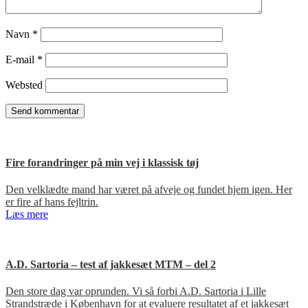
Navn
*
E-mail
*
Websted
Fire forandringer på min vej i klassisk tøj
Den velklædte mand har været på afveje og fundet hjem igen. Her
er fire af hans fejltrin.
Læs mere
A.D. Sartoria – test af jakkesæt MTM – del 2
Den store dag var oprunden. Vi så forbi A.D. Sartoria i Lille
Strandstræde i København for at evaluere resultatet af et jakkesæt