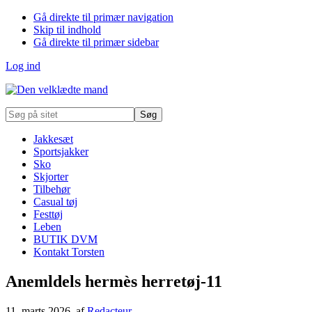
Gå direkte til primær navigation
Skip til indhold
Gå direkte til primær sidebar
Log ind
Søg
på
sitet
Jakkesæt
Sportsjakker
Sko
Skjorter
Tilbehør
Casual tøj
Festtøj
Leben
BUTIK DVM
Kontakt Torsten
Anemldels hermès herretøj-11
11. marts 2026
, af
Redacteur