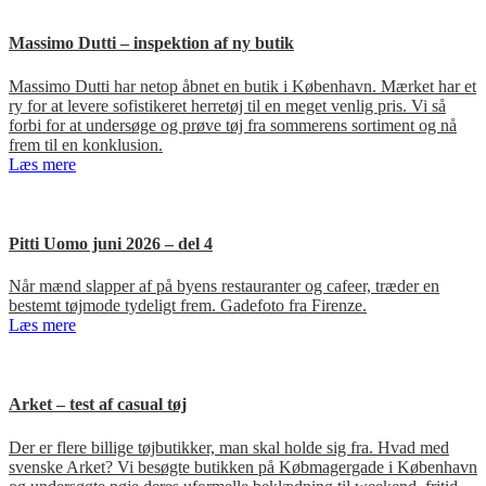
Massimo Dutti – inspektion af ny butik
Massimo Dutti har netop åbnet en butik i København. Mærket har et
ry for at levere sofistikeret herretøj til en meget venlig pris. Vi så
forbi for at undersøge og prøve tøj fra sommerens sortiment og nå
frem til en konklusion.
Læs mere
Pitti Uomo juni 2026 – del 4
Når mænd slapper af på byens restauranter og cafeer, træder en
bestemt tøjmode tydeligt frem. Gadefoto fra Firenze.
Læs mere
Arket – test af casual tøj
Der er flere billige tøjbutikker, man skal holde sig fra. Hvad med
svenske Arket? Vi besøgte butikken på Købmagergade i København