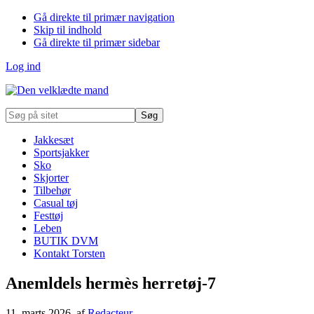
Gå direkte til primær navigation
Skip til indhold
Gå direkte til primær sidebar
Log ind
Søg
på
sitet
Jakkesæt
Sportsjakker
Sko
Skjorter
Tilbehør
Casual tøj
Festtøj
Leben
BUTIK DVM
Kontakt Torsten
Anemldels hermès herretøj-7
11. marts 2026
, af
Redacteur