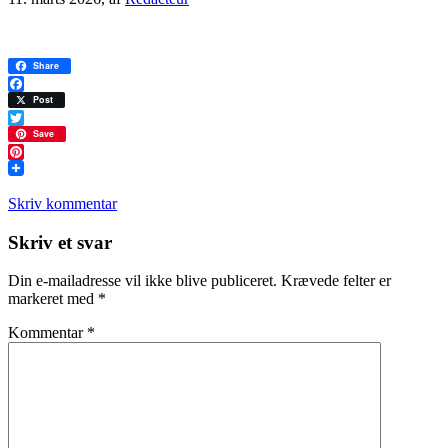
Share
Facebook
Post
Twitter
Save
Pinterest
Skriv kommentar
Læserinteraktioner
Skriv et svar
Din e-mailadresse vil ikke blive publiceret.
Krævede felter er
markeret med
*
Kommentar
*