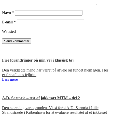
Navn
*
E-mail
*
Websted
Fire forandringer på min vej i klassisk tøj
Den velklædte mand har været på afveje og fundet hjem igen. Her
er fire af hans fejltrin.
Læs mere
A.D. Sartoria – test af jakkesæt MTM – del 2
Den store dag var oprunden. Vi så forbi A.D. Sartoria i Lille
Strandstræde i København for at evaluere resultatet af et jakkesæt