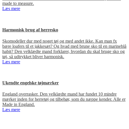
made to measure.
Læs mere
Harmonisk brug af herresko
Skomodeller dur med noget tøj og med andet ikke. Kan man fx
bære loafers til et jakkesæt? Og hvad med brune sko til en marineblå
habit? Den velklædte mand forklarer, hvordan du skal bruge sko og
tøj, så udtrykket bliver harmonisk.
Læs mere
Ukendte engelske tøjmærker
England overrasker. Den velklædte mand har fundet 10 mindre
mærker inden for herretøj og tilbehør, som du næppe kender. Alle er
Made in England.
Læs mere