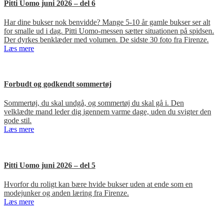
Pitti Uomo juni 2026 – del 6
Har dine bukser nok benvidde? Mange 5-10 år gamle bukser ser alt
for smalle ud i dag. Pitti Uomo-messen sætter situationen på spidsen.
Der dyrkes benklæder med volumen. De sidste 30 foto fra Firenze.
Læs mere
Forbudt og godkendt sommertøj
Sommertøj, du skal undgå, og sommertøj du skal gå i. Den
velklædte mand leder dig igennem varme dage, uden du svigter den
gode stil.
Læs mere
Pitti Uomo juni 2026 – del 5
Hvorfor du roligt kan bære hvide bukser uden at ende som en
modejunker og anden læring fra Firenze.
Læs mere