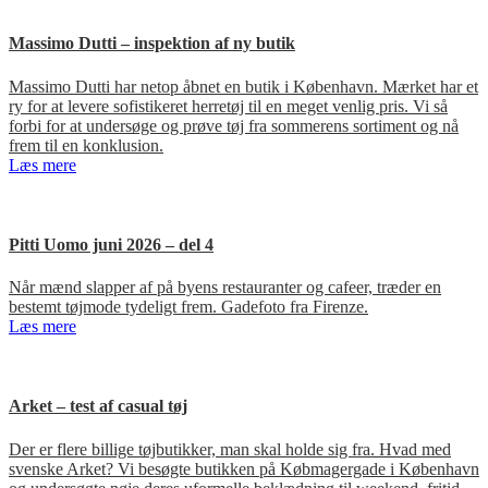
Massimo Dutti – inspektion af ny butik
Massimo Dutti har netop åbnet en butik i København. Mærket har et
ry for at levere sofistikeret herretøj til en meget venlig pris. Vi så
forbi for at undersøge og prøve tøj fra sommerens sortiment og nå
frem til en konklusion.
Læs mere
Pitti Uomo juni 2026 – del 4
Når mænd slapper af på byens restauranter og cafeer, træder en
bestemt tøjmode tydeligt frem. Gadefoto fra Firenze.
Læs mere
Arket – test af casual tøj
Der er flere billige tøjbutikker, man skal holde sig fra. Hvad med
svenske Arket? Vi besøgte butikken på Købmagergade i København