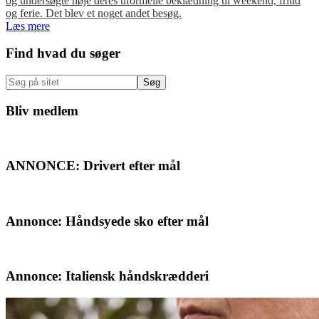
og undersøgte nøje deres uformelle beklædning til weekend, fritid
og ferie. Det blev et noget andet besøg.
Læs mere
Primær
Find hvad du søger
Sidebar
Søg
på
sitet
Bliv medlem
ANNONCE: Drivert efter mål
Annonce: Håndsyede sko efter mål
Annonce: Italiensk håndskrædderi