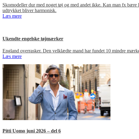
Skomodeller dur med noget tøj og med andet ikke. Kan man fx bære loa
udtrykket bliver harmonisk.
Læs mere
Ukendte engelske tøjmærker
England overrasker. Den velklædte mand har fundet 10 mindre mærker
Læs mere
Pitti Uomo juni 2026 – del 6