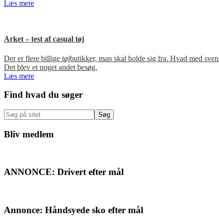
Læs mere
Arket – test af casual tøj
Der er flere billige tøjbutikker, man skal holde sig fra. Hvad med s
Det blev et noget andet besøg.
Læs mere
Primær
Find hvad du søger
Sidebar
Søg
på
sitet
Bliv medlem
ANNONCE: Drivert efter mål
Annonce: Håndsyede sko efter mål