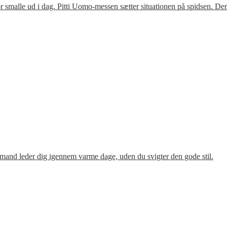
 smalle ud i dag. Pitti Uomo-messen sætter situationen på spidsen. De
mand leder dig igennem varme dage, uden du svigter den gode stil.