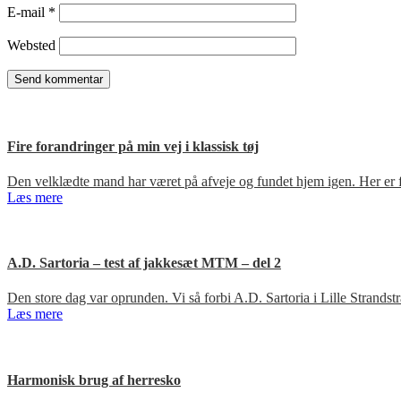
E-mail
*
Websted
Fire forandringer på min vej i klassisk tøj
Den velklædte mand har været på afveje og fundet hjem igen. Her er fir
Læs mere
A.D. Sartoria – test af jakkesæt MTM – del 2
Den store dag var oprunden. Vi så forbi A.D. Sartoria i Lille Strandst
Læs mere
Harmonisk brug af herresko