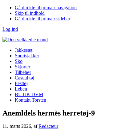
Gå direkte til primær navigation
Skip til indhold
Gå direkte til primær sidebar
Log ind
Jakkesæt
Sportsjakker
Sko
Skjorter
Tilbehør
Casual tøj
Festtøj
Leben
BUTIK DVM
Kontakt Torsten
Anemldels hermès herretøj-9
11. marts 2026
, af
Redacteur