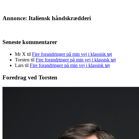
Annonce: Italiensk håndskrædderi
Seneste kommentarer
Mr X
til
Fire forandringer på min vej i klassisk tøj
Torsten
til
Fire forandringer på min vej i klassisk tøj
Lars
til
Fire forandringer på min vej i klassisk tøj
Foredrag ved Torsten