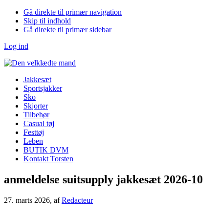
Gå direkte til primær navigation
Skip til indhold
Gå direkte til primær sidebar
Log ind
Jakkesæt
Sportsjakker
Sko
Skjorter
Tilbehør
Casual tøj
Festtøj
Leben
BUTIK DVM
Kontakt Torsten
anmeldelse suitsupply jakkesæt 2026-10
27. marts 2026
, af
Redacteur