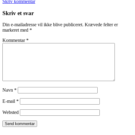
Skriv kommentar
Læserinteraktioner
Skriv et svar
Din e-mailadresse vil ikke blive publiceret.
Krævede felter er
markeret med
*
Kommentar
*
Navn
*
E-mail
*
Websted