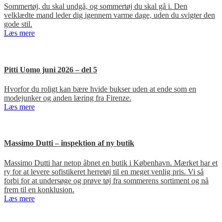
Sommertøj, du skal undgå, og sommertøj du skal gå i. Den
velklædte mand leder dig igennem varme dage, uden du svigter den
gode stil.
Læs mere
Pitti Uomo juni 2026 – del 5
Hvorfor du roligt kan bære hvide bukser uden at ende som en
modejunker og anden læring fra Firenze.
Læs mere
Massimo Dutti – inspektion af ny butik
Massimo Dutti har netop åbnet en butik i København. Mærket har et
ry for at levere sofistikeret herretøj til en meget venlig pris. Vi så
forbi for at undersøge og prøve tøj fra sommerens sortiment og nå
frem til en konklusion.
Læs mere