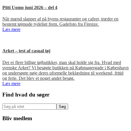
Pitti Uomo juni 2026 – del 4
Når mænd slapper af på byens restauranter og cafeer, træder en
bestemt tøjmode tydeligt frem. Gadefoto fra Firenze.
Læs mere
Arket – test af casual tøj
Der er flere billige tøjbutikker, man skal holde sig fra. Hvad med
svenske Arket? Vi besøgte butikken på Købmagergade i København
og undersøgte nøje deres uformelle beklædning til weekend, fritid
og ferie. Det blev et noget andet besøg.
Læs mere
Primær
Find hvad du søger
Sidebar
Søg
på
sitet
Bliv medlem