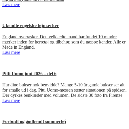
Læs mere
Ukendte engelske tøjmærker
England overrasker. Den velklædte mand har fundet 10 mindre
mærker inden for herretøj og tilbehør, som du næppe kender. Alle er
Made in England.
Læs mere
Pitti Uomo juni 2026 – del 6
Har dine bukser nok benvidde? Mange 5-10 år gamle bukser ser alt
for smalle ud i dag. Pitti Uomo-messen sætter situationen på spidsen.
Der dyrkes benklæder med volumen. De sidste 30 foto fra Firenze.
Læs mere
Forbudt og godkendt sommertøj