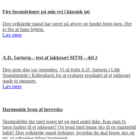
Fire forandringer på min vej i klassisk tøj
Den velklædte mand har været på afveje og fundet hjem igen. Her
er fire af hans fejltrin.
Læs mere
A.D. Sartoria – test af jakkesæt MTM – del 2
Den store dag var oprunden. Vi så forbi A.D. Sartoria i Lille
Strandstræde i København for at evaluere resultatet af et jakkesæt
made to measure.
Læs mere
Harmonisk brug af herresko
Skomodeller dur med noget tøj og med andet ikke. Kan man fx
bære loafers til et jakkesæt? Og hvad med brune sko til en marineblå
habit? Den velklædte mand forklarer, hvordan du skal bruge sko og
tøj, så udtrykket bliver harmonisk.