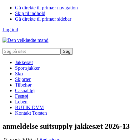
Gå direkte til primær navigation
Skip til indhold
Gå direkte til primær sidebar
Log ind
Søg
på
sitet
Jakkesæt
Sportsjakker
Sko
Skjorter
Tilbehør
Casual tøj
Festtøj
Leben
BUTIK DVM
Kontakt Torsten
anmeldelse suitsupply jakkesæt 2026-13
27. marts 2026
, af
Redacteur