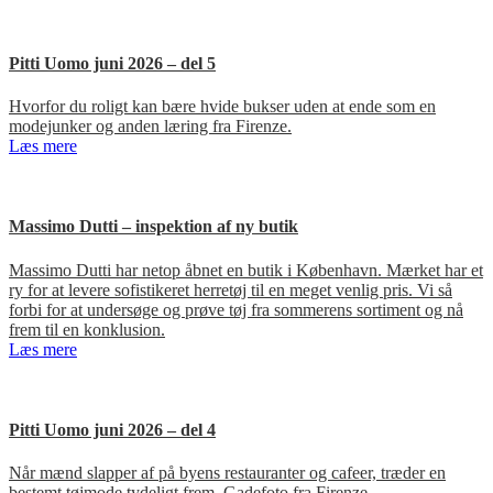
Pitti Uomo juni 2026 – del 5
Hvorfor du roligt kan bære hvide bukser uden at ende som en
modejunker og anden læring fra Firenze.
Læs mere
Massimo Dutti – inspektion af ny butik
Massimo Dutti har netop åbnet en butik i København. Mærket har et
ry for at levere sofistikeret herretøj til en meget venlig pris. Vi så
forbi for at undersøge og prøve tøj fra sommerens sortiment og nå
frem til en konklusion.
Læs mere
Pitti Uomo juni 2026 – del 4
Når mænd slapper af på byens restauranter og cafeer, træder en
bestemt tøjmode tydeligt frem. Gadefoto fra Firenze.