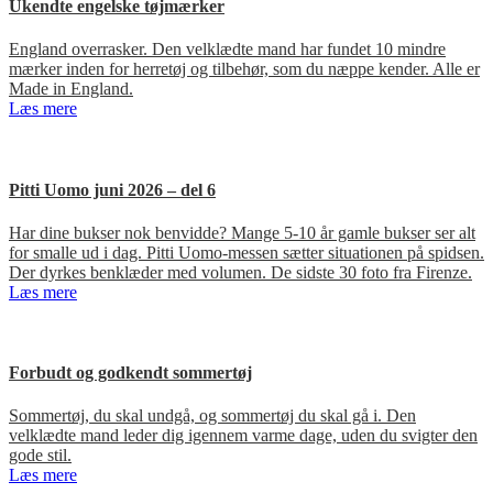
Ukendte engelske tøjmærker
England overrasker. Den velklædte mand har fundet 10 mindre
mærker inden for herretøj og tilbehør, som du næppe kender. Alle er
Made in England.
Læs mere
Pitti Uomo juni 2026 – del 6
Har dine bukser nok benvidde? Mange 5-10 år gamle bukser ser alt
for smalle ud i dag. Pitti Uomo-messen sætter situationen på spidsen.
Der dyrkes benklæder med volumen. De sidste 30 foto fra Firenze.
Læs mere
Forbudt og godkendt sommertøj
Sommertøj, du skal undgå, og sommertøj du skal gå i. Den
velklædte mand leder dig igennem varme dage, uden du svigter den
gode stil.
Læs mere