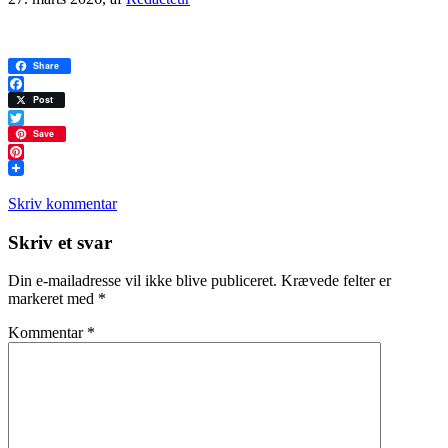
Share
Facebook
Post
Twitter
Save
Pinterest
Skriv kommentar
Læserinteraktioner
Skriv et svar
Din e-mailadresse vil ikke blive publiceret.
Krævede felter er
markeret med
*
Kommentar
*