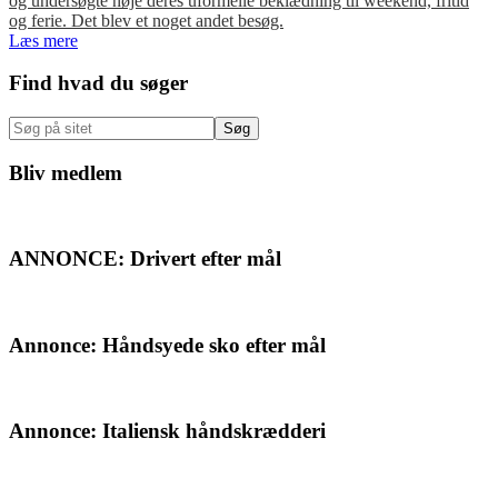
og undersøgte nøje deres uformelle beklædning til weekend, fritid
og ferie. Det blev et noget andet besøg.
Læs mere
Primær
Find hvad du søger
Sidebar
Søg
på
sitet
Bliv medlem
ANNONCE: Drivert efter mål
Annonce: Håndsyede sko efter mål
Annonce: Italiensk håndskrædderi