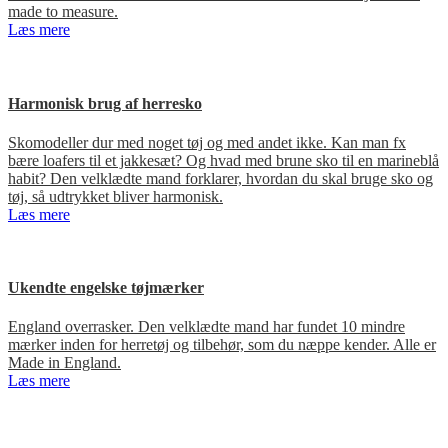
made to measure.
Læs mere
Harmonisk brug af herresko
Skomodeller dur med noget tøj og med andet ikke. Kan man fx
bære loafers til et jakkesæt? Og hvad med brune sko til en marineblå
habit? Den velklædte mand forklarer, hvordan du skal bruge sko og
tøj, så udtrykket bliver harmonisk.
Læs mere
Ukendte engelske tøjmærker
England overrasker. Den velklædte mand har fundet 10 mindre
mærker inden for herretøj og tilbehør, som du næppe kender. Alle er
Made in England.
Læs mere