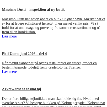
Massimo Dutti – inspektion af ny butik
Massimo Dutti har netop åbnet en butik i København. Mærket har et
ry for at levere sofistikeret herretøj til en meget venlig pris. Vi så
forbi for at undersøge og prøve tøj fra sommerens sortiment og nå
frem til en konklusion.
Læs mere
Pitti Uomo juni 2026 – del 4
Når mænd slapper af på byens restauranter og cafeer, træder en
bestemt tøjmode tydeligt frem. Gadefoto fra Firenze.
Læs mere
Arket – test af casual tøj
Der er flere billige tøjbutikker, man skal holde sig fra. Hvad med
svenske Arket? Vi besøgte butikken på Købmagergade i København