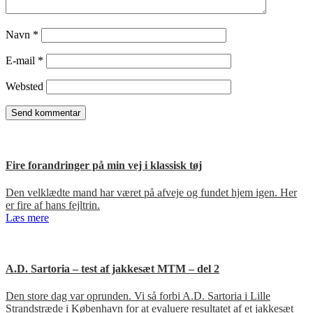
Navn
*
E-mail
*
Websted
Fire forandringer på min vej i klassisk tøj
Den velklædte mand har været på afveje og fundet hjem igen. Her
er fire af hans fejltrin.
Læs mere
A.D. Sartoria – test af jakkesæt MTM – del 2
Den store dag var oprunden. Vi så forbi A.D. Sartoria i Lille
Strandstræde i København for at evaluere resultatet af et jakkesæt