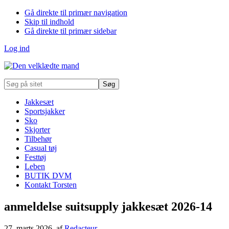
Gå direkte til primær navigation
Skip til indhold
Gå direkte til primær sidebar
Log ind
Søg
på
sitet
Jakkesæt
Sportsjakker
Sko
Skjorter
Tilbehør
Casual tøj
Festtøj
Leben
BUTIK DVM
Kontakt Torsten
anmeldelse suitsupply jakkesæt 2026-14
27. marts 2026
, af
Redacteur