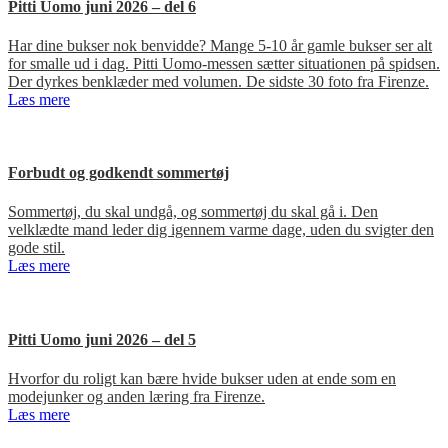
Pitti Uomo juni 2026 – del 6
Har dine bukser nok benvidde? Mange 5-10 år gamle bukser ser alt
for smalle ud i dag. Pitti Uomo-messen sætter situationen på spidsen.
Der dyrkes benklæder med volumen. De sidste 30 foto fra Firenze.
Læs mere
Forbudt og godkendt sommertøj
Sommertøj, du skal undgå, og sommertøj du skal gå i. Den
velklædte mand leder dig igennem varme dage, uden du svigter den
gode stil.
Læs mere
Pitti Uomo juni 2026 – del 5
Hvorfor du roligt kan bære hvide bukser uden at ende som en
modejunker og anden læring fra Firenze.
Læs mere