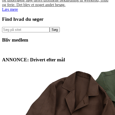
og undersøgte nøje deres uformelle beklædning til weekend, fritid
og ferie. Det blev et noget andet besøg.
Læs mere
Primær
Find hvad du søger
Sidebar
Søg
på
sitet
Bliv medlem
ANNONCE: Drivert efter mål