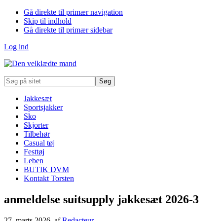
Gå direkte til primær navigation
Skip til indhold
Gå direkte til primær sidebar
Log ind
Søg
på
sitet
Jakkesæt
Sportsjakker
Sko
Skjorter
Tilbehør
Casual tøj
Festtøj
Leben
BUTIK DVM
Kontakt Torsten
anmeldelse suitsupply jakkesæt 2026-3
27. marts 2026
, af
Redacteur