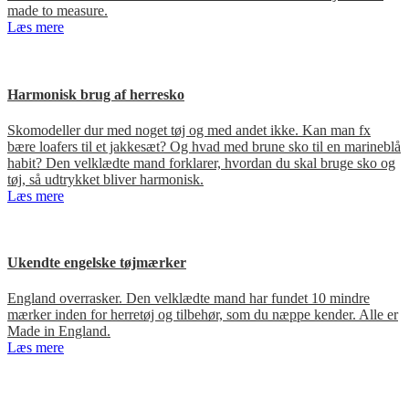
made to measure.
Læs mere
Harmonisk brug af herresko
Skomodeller dur med noget tøj og med andet ikke. Kan man fx
bære loafers til et jakkesæt? Og hvad med brune sko til en marineblå
habit? Den velklædte mand forklarer, hvordan du skal bruge sko og
tøj, så udtrykket bliver harmonisk.
Læs mere
Ukendte engelske tøjmærker
England overrasker. Den velklædte mand har fundet 10 mindre
mærker inden for herretøj og tilbehør, som du næppe kender. Alle er
Made in England.
Læs mere