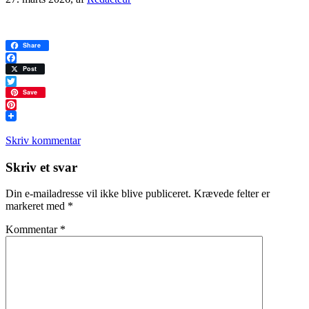
Share
Facebook
Post
Twitter
Save
Pinterest
Skriv kommentar
Læserinteraktioner
Skriv et svar
Din e-mailadresse vil ikke blive publiceret.
Krævede felter er
markeret med
*
Kommentar
*