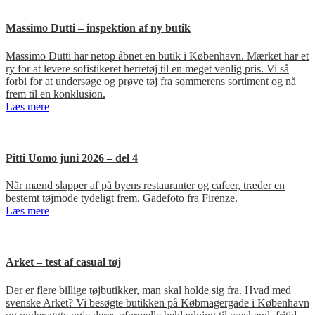
Massimo Dutti – inspektion af ny butik
Massimo Dutti har netop åbnet en butik i København. Mærket har et
ry for at levere sofistikeret herretøj til en meget venlig pris. Vi så
forbi for at undersøge og prøve tøj fra sommerens sortiment og nå
frem til en konklusion.
Læs mere
Pitti Uomo juni 2026 – del 4
Når mænd slapper af på byens restauranter og cafeer, træder en
bestemt tøjmode tydeligt frem. Gadefoto fra Firenze.
Læs mere
Arket – test af casual tøj
Der er flere billige tøjbutikker, man skal holde sig fra. Hvad med
svenske Arket? Vi besøgte butikken på Købmagergade i København