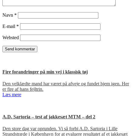
Navn
*
E-mail
*
Websted
Fire forandringer på min vej i klassisk tøj
Den velklædte mand har været på afveje og fundet hjem igen. Her
er fire af hans fejltrin.
Læs mere
A.D. Sartoria – test af jakkesæt MTM – del 2
Den store dag var oprunden. Vi så forbi A.D. Sartoria i Lille
Strandstræde i København for at evaluere resultatet af et jakkesæt