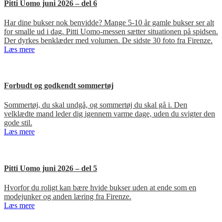
Pitti Uomo juni 2026 – del 6
Har dine bukser nok benvidde? Mange 5-10 år gamle bukser ser alt
for smalle ud i dag. Pitti Uomo-messen sætter situationen på spidsen.
Der dyrkes benklæder med volumen. De sidste 30 foto fra Firenze.
Læs mere
Forbudt og godkendt sommertøj
Sommertøj, du skal undgå, og sommertøj du skal gå i. Den
velklædte mand leder dig igennem varme dage, uden du svigter den
gode stil.
Læs mere
Pitti Uomo juni 2026 – del 5
Hvorfor du roligt kan bære hvide bukser uden at ende som en
modejunker og anden læring fra Firenze.
Læs mere