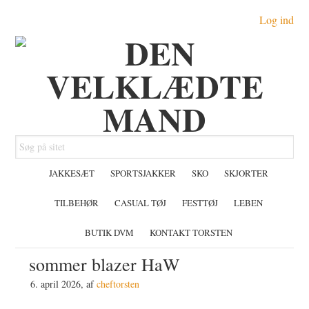
Gå
Skip
Gå
Log ind
direkte
til
direkte
til
indhold
til
primær
primær
navigation
sidebar
Søg
på
JAKKESÆT
SPORTSJAKKER
SKO
SKJORTER
sitet
TILBEHØR
CASUAL TØJ
FESTTØJ
LEBEN
BUTIK DVM
KONTAKT TORSTEN
sommer blazer HaW
6. april 2026
, af
cheftorsten