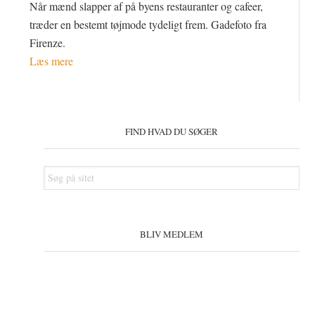
Når mænd slapper af på byens restauranter og cafeer,
træder en bestemt tøjmode tydeligt frem. Gadefoto fra
Firenze.
Læs mere
Primær
Sidebar
FIND HVAD DU SØGER
Søg
på
sitet
BLIV MEDLEM