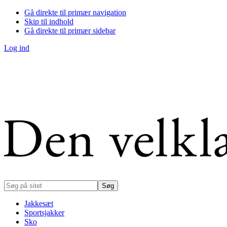
Gå direkte til primær navigation
Skip til indhold
Gå direkte til primær sidebar
Log ind
Søg
på
sitet
Jakkesæt
Sportsjakker
Sko