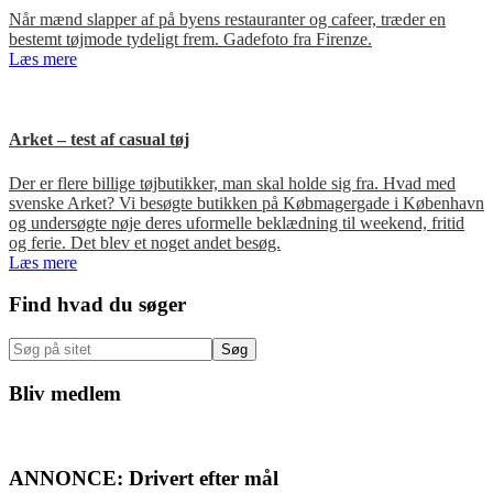
Når mænd slapper af på byens restauranter og cafeer, træder en
bestemt tøjmode tydeligt frem. Gadefoto fra Firenze.
Læs mere
Arket – test af casual tøj
Der er flere billige tøjbutikker, man skal holde sig fra. Hvad med
svenske Arket? Vi besøgte butikken på Købmagergade i København
og undersøgte nøje deres uformelle beklædning til weekend, fritid
og ferie. Det blev et noget andet besøg.
Læs mere
Primær
Find hvad du søger
Sidebar
Søg
på
sitet
Bliv medlem
ANNONCE: Drivert efter mål