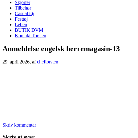
Skjorter
Tilbehør
Casual tøj
Festtøj
Leben
BUTIK DVM
Kontakt Torsten
Anmeldelse engelsk herremagasin-13
29. april 2026
, af
cheftorsten
Skriv kommentar
Læserinteraktioner
Skriv et svar