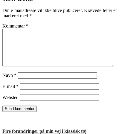
Din e-mailadresse vil ikke blive publiceret.
Krævede felter er
markeret med
*
Kommentar
*
Navn
*
E-mail
*
Websted
Fire forandringer på min vej i klassisk tøj