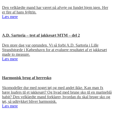
Den velklædte mand har været på afveje og fundet hjem igen. Her
er fire af hans fejltrin.
Læs mere
A.D. Sartoria – test af jakkesæt MTM – del 2
Den store dag var oprunden. Vi så forbi A.D. Sartoria i Lille
Strandstræde i København for at evaluere resultatet af et jakkesæt
made to measure.
Læs mere
Harmonisk brug af herresko
Skomodeller dur med noget tøj og med andet ikke. Kan man fx
bære loafers til et jakkesæt? Og hvad med brune sko til en marineblå
habit? Den velklædte mand forklarer, hvordan du skal bruge sko og
tøj, så udtrykket bliver harmonisk.
Læs mere