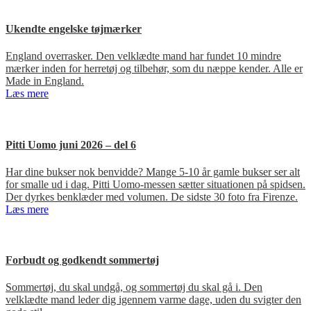
Ukendte engelske tøjmærker
England overrasker. Den velklædte mand har fundet 10 mindre
mærker inden for herretøj og tilbehør, som du næppe kender. Alle er
Made in England.
Læs mere
Pitti Uomo juni 2026 – del 6
Har dine bukser nok benvidde? Mange 5-10 år gamle bukser ser alt
for smalle ud i dag. Pitti Uomo-messen sætter situationen på spidsen.
Der dyrkes benklæder med volumen. De sidste 30 foto fra Firenze.
Læs mere
Forbudt og godkendt sommertøj
Sommertøj, du skal undgå, og sommertøj du skal gå i. Den
velklædte mand leder dig igennem varme dage, uden du svigter den