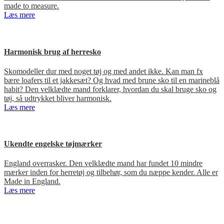
made to measure.
Læs mere
Harmonisk brug af herresko
Skomodeller dur med noget tøj og med andet ikke. Kan man fx
bære loafers til et jakkesæt? Og hvad med brune sko til en marineblå
habit? Den velklædte mand forklarer, hvordan du skal bruge sko og
tøj, så udtrykket bliver harmonisk.
Læs mere
Ukendte engelske tøjmærker
England overrasker. Den velklædte mand har fundet 10 mindre
mærker inden for herretøj og tilbehør, som du næppe kender. Alle er
Made in England.
Læs mere