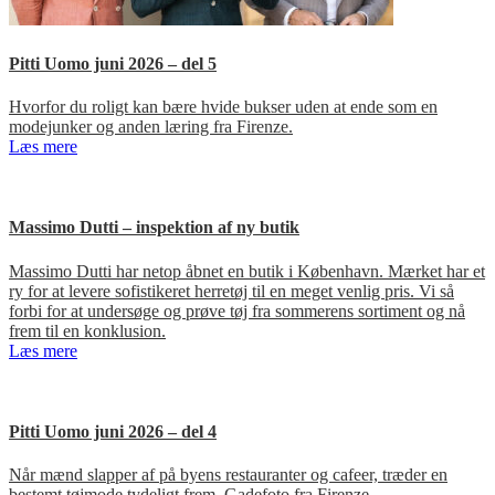
Pitti Uomo juni 2026 – del 5
Hvorfor du roligt kan bære hvide bukser uden at ende som en
modejunker og anden læring fra Firenze.
Læs mere
Massimo Dutti – inspektion af ny butik
Massimo Dutti har netop åbnet en butik i København. Mærket har et
ry for at levere sofistikeret herretøj til en meget venlig pris. Vi så
forbi for at undersøge og prøve tøj fra sommerens sortiment og nå
frem til en konklusion.
Læs mere
Pitti Uomo juni 2026 – del 4
Når mænd slapper af på byens restauranter og cafeer, træder en
bestemt tøjmode tydeligt frem. Gadefoto fra Firenze.