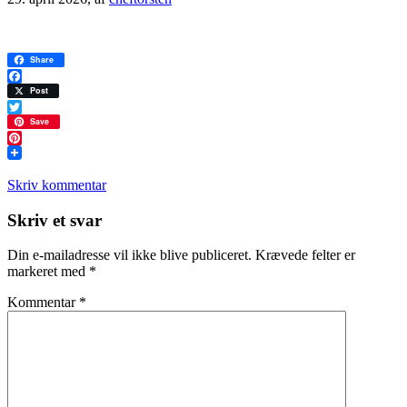
Share
Facebook
Post
Twitter
Save
Pinterest
Skriv kommentar
Læserinteraktioner
Skriv et svar
Din e-mailadresse vil ikke blive publiceret.
Krævede felter er
markeret med
*
Kommentar
*