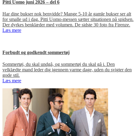
Pitti Uomo juni 2026 – del 6
Har dine bukser nok benvidde? Mange 5-10 år gamle bukser ser alt
for smalle ud i dag. Pitti Uomo-messen sætter situationen på spidsen.
Der dyrkes benklæder med volumen. De sidste 30 foto fra Firenze.
Læs mere
Forbudt og godkendt sommertøj
Sommertøj, du skal undgå, og sommertøj du skal gå i. Den
velklædte mand leder dig igennem varme dage, uden du svigter den
gode stil.
Læs mere