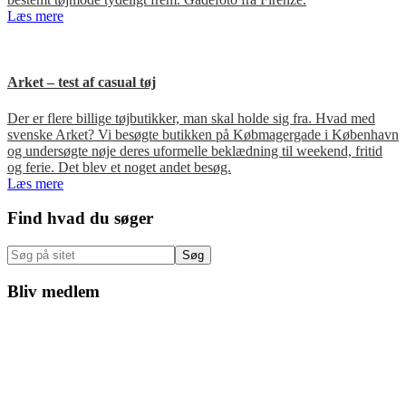
Læs mere
Arket – test af casual tøj
Der er flere billige tøjbutikker, man skal holde sig fra. Hvad med
svenske Arket? Vi besøgte butikken på Købmagergade i København
og undersøgte nøje deres uformelle beklædning til weekend, fritid
og ferie. Det blev et noget andet besøg.
Læs mere
Primær
Find hvad du søger
Sidebar
Søg
på
sitet
Bliv medlem