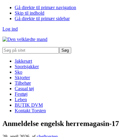
Gå direkte til primær navigation
Skip til indhold
Gå direkte til primær sidebar
Log ind
Søg
på
sitet
Jakkesæt
Sportsjakker
Sko
Skjorter
Tilbehør
Casual tøj
Festtøj
Leben
BUTIK DVM
Kontakt Torsten
Anmeldelse engelsk herremagasin-17
29. april 2026
, af
cheftorsten