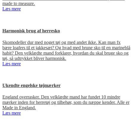
made to measure.
Læs mere
Harmonisk brug af herresko
Skomodeller dur med noget tøj og med andet ikke. Kan man fx
bære loafers til et jakkesæt? Og hvad med brune sko til en marineblå
habit? Den velklædte mand forklarer, hvordan du skal bruge sko og
tøj, så udtrykket bliver harmonisk.
Læs mere
Ukendte engelske tøjmærker
England overrasker. Den velklædte mand har fundet 10 mindre
mærker inden for herretøj og tilbehør, som du næppe kender. Alle er
Made in England.
Læs mere