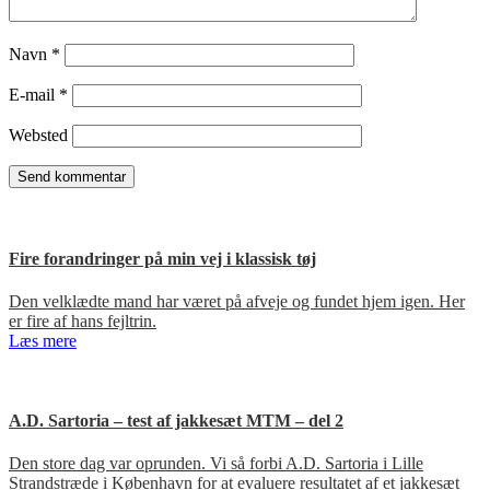
Navn
*
E-mail
*
Websted
Fire forandringer på min vej i klassisk tøj
Den velklædte mand har været på afveje og fundet hjem igen. Her
er fire af hans fejltrin.
Læs mere
A.D. Sartoria – test af jakkesæt MTM – del 2
Den store dag var oprunden. Vi så forbi A.D. Sartoria i Lille
Strandstræde i København for at evaluere resultatet af et jakkesæt