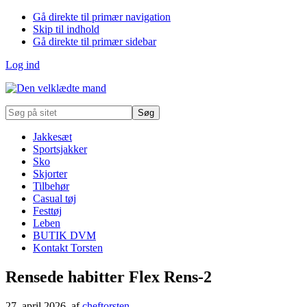
Gå direkte til primær navigation
Skip til indhold
Gå direkte til primær sidebar
Log ind
Søg
på
sitet
Jakkesæt
Sportsjakker
Sko
Skjorter
Tilbehør
Casual tøj
Festtøj
Leben
BUTIK DVM
Kontakt Torsten
Rensede habitter Flex Rens-2
27. april 2026
, af
cheftorsten