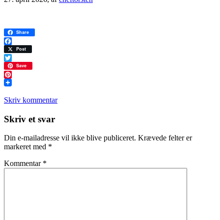
Share
Facebook
Post
Twitter
Save
Pinterest
Skriv kommentar
Læserinteraktioner
Skriv et svar
Din e-mailadresse vil ikke blive publiceret.
Krævede felter er
markeret med
*
Kommentar
*