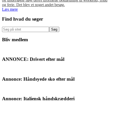
og undersøgte nøje deres uformelle beklædning til weekend, fritid
og ferie. Det blev et noget andet besøg.
Læs mere
Primær
Find hvad du søger
Sidebar
Søg
på
sitet
Bliv medlem
ANNONCE: Drivert efter mål
Annonce: Håndsyede sko efter mål
Annonce: Italiensk håndskrædderi