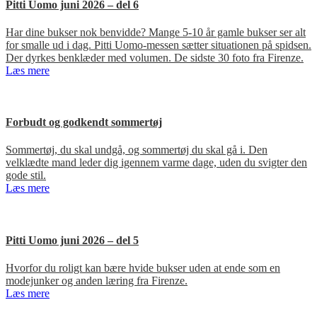
Pitti Uomo juni 2026 – del 6
Har dine bukser nok benvidde? Mange 5-10 år gamle bukser ser alt
for smalle ud i dag. Pitti Uomo-messen sætter situationen på spidsen.
Der dyrkes benklæder med volumen. De sidste 30 foto fra Firenze.
Læs mere
Forbudt og godkendt sommertøj
Sommertøj, du skal undgå, og sommertøj du skal gå i. Den
velklædte mand leder dig igennem varme dage, uden du svigter den
gode stil.
Læs mere
Pitti Uomo juni 2026 – del 5
Hvorfor du roligt kan bære hvide bukser uden at ende som en
modejunker og anden læring fra Firenze.
Læs mere