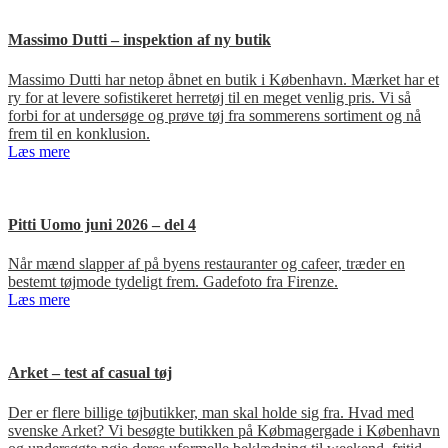
Massimo Dutti – inspektion af ny butik
Massimo Dutti har netop åbnet en butik i København. Mærket har et
ry for at levere sofistikeret herretøj til en meget venlig pris. Vi så
forbi for at undersøge og prøve tøj fra sommerens sortiment og nå
frem til en konklusion.
Læs mere
Pitti Uomo juni 2026 – del 4
Når mænd slapper af på byens restauranter og cafeer, træder en
bestemt tøjmode tydeligt frem. Gadefoto fra Firenze.
Læs mere
Arket – test af casual tøj
Der er flere billige tøjbutikker, man skal holde sig fra. Hvad med
svenske Arket? Vi besøgte butikken på Købmagergade i København