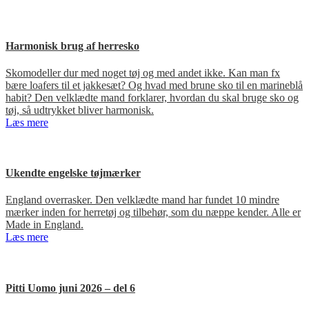
Harmonisk brug af herresko
Skomodeller dur med noget tøj og med andet ikke. Kan man fx
bære loafers til et jakkesæt? Og hvad med brune sko til en marineblå
habit? Den velklædte mand forklarer, hvordan du skal bruge sko og
tøj, så udtrykket bliver harmonisk.
Læs mere
Ukendte engelske tøjmærker
England overrasker. Den velklædte mand har fundet 10 mindre
mærker inden for herretøj og tilbehør, som du næppe kender. Alle er
Made in England.
Læs mere
Pitti Uomo juni 2026 – del 6