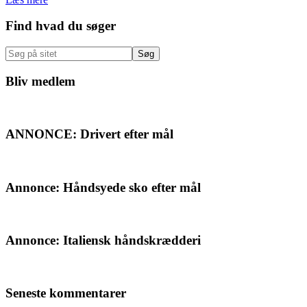
Primær
Find hvad du søger
Sidebar
Søg
på
sitet
Bliv medlem
ANNONCE: Drivert efter mål
Annonce: Håndsyede sko efter mål
Annonce: Italiensk håndskrædderi
Seneste kommentarer