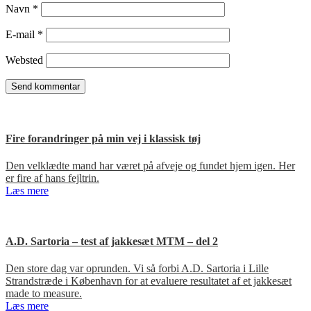
Navn
*
E-mail
*
Websted
Fire forandringer på min vej i klassisk tøj
Den velklædte mand har været på afveje og fundet hjem igen. Her
er fire af hans fejltrin.
Læs mere
A.D. Sartoria – test af jakkesæt MTM – del 2
Den store dag var oprunden. Vi så forbi A.D. Sartoria i Lille
Strandstræde i København for at evaluere resultatet af et jakkesæt
made to measure.
Læs mere