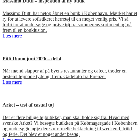
Massimo Dutti – inspektion af ny butik
Massimo Dutti har netop åbnet en butik i København. Mærket har et
ry for at levere sofistikeret herretøj til en meget venlig pris. Vi så
forbi for at undersøge og prøve tøj fra sommerens sortiment og nå
frem til en konklusion.
Læs mere
Pitti Uomo juni 2026 – del 4
Når mænd slapper af på byens restauranter og cafeer, træder en
bestemt tøjmode tydeligt frem. Gadefoto fra Firenze.
Læs mere
Arket – test af casual tøj
Der er flere billige tøjbutikker, man skal holde sig fra. Hvad med
svenske Arket? Vi besøgte butikken på Købmagergade i København
og undersøgte nøje deres uformelle beklædning til weekend, fritid
og ferie. Det blev et noget andet besøg.
Læs mere