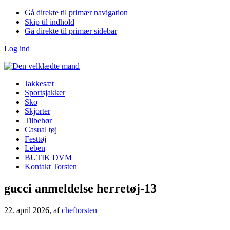
Gå direkte til primær navigation
Skip til indhold
Gå direkte til primær sidebar
Log ind
Jakkesæt
Sportsjakker
Sko
Skjorter
Tilbehør
Casual tøj
Festtøj
Leben
BUTIK DVM
Kontakt Torsten
gucci anmeldelse herretøj-13
22. april 2026
, af
cheftorsten