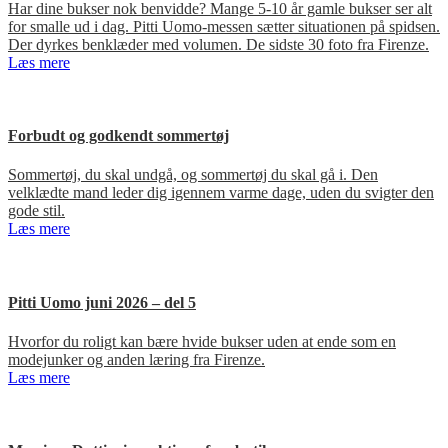
Har dine bukser nok benvidde? Mange 5-10 år gamle bukser ser alt
for smalle ud i dag. Pitti Uomo-messen sætter situationen på spidsen.
Der dyrkes benklæder med volumen. De sidste 30 foto fra Firenze.
Læs mere
Forbudt og godkendt sommertøj
Sommertøj, du skal undgå, og sommertøj du skal gå i. Den
velklædte mand leder dig igennem varme dage, uden du svigter den
gode stil.
Læs mere
Pitti Uomo juni 2026 – del 5
Hvorfor du roligt kan bære hvide bukser uden at ende som en
modejunker og anden læring fra Firenze.
Læs mere