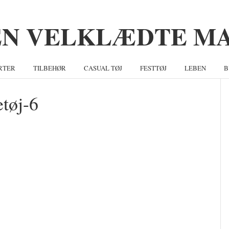
RTER
TILBEHØR
CASUAL TØJ
FESTTØJ
LEBEN
B
etøj-6
S