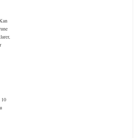
 Kan
rune
larer,
r
t 10
du