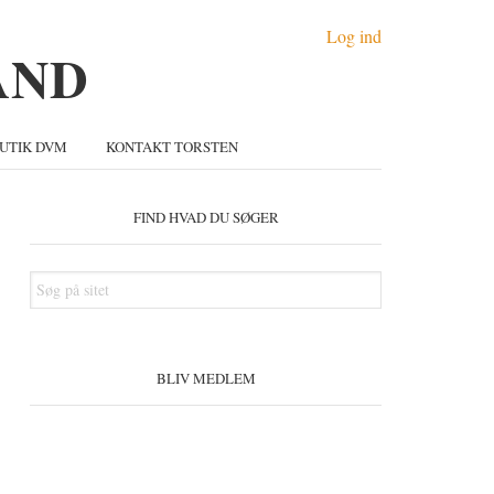
Log ind
UTIK DVM
KONTAKT TORSTEN
Primær
idebar
FIND HVAD DU SØGER
Søg
på
sitet
BLIV MEDLEM