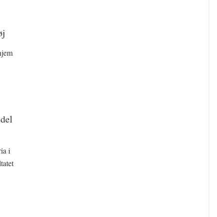
øj
hjem
 del
ia i
tatet