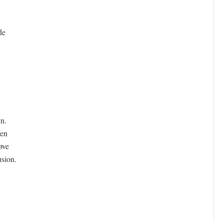
de
n.
 en
øve
usion.