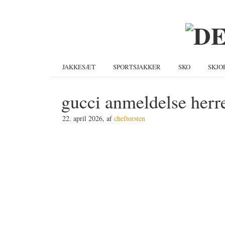
Gå
Skip
Gå
direkte
til
direkte
til
indhold
til
primær
primær
navigation
sidebar
JAKKESÆT
SPORTSJAKKER
SKO
SKJO
gucci anmeldelse herr
22. april 2026
, af
cheftorsten