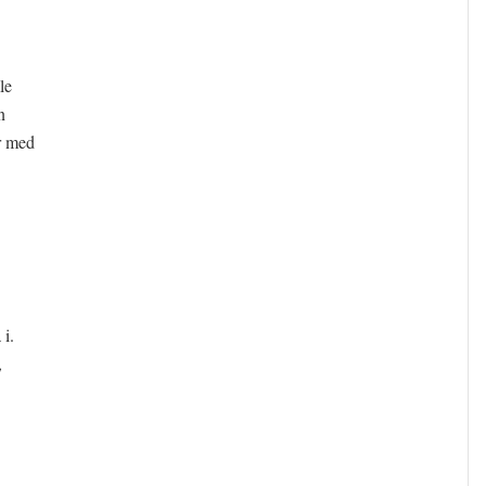
le
n
r med
i.
,