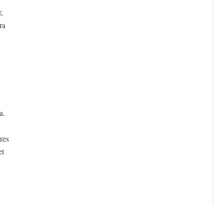
,
ra
a.
res
et