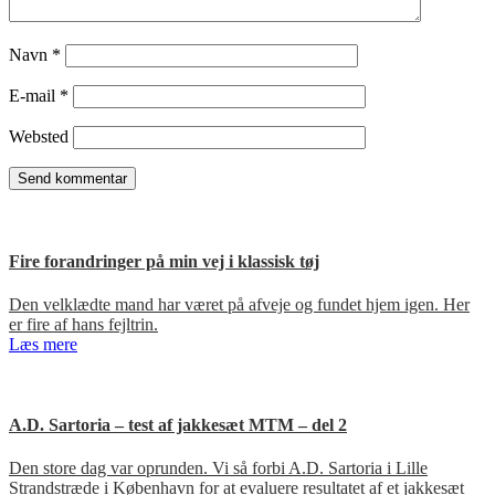
Navn
*
E-mail
*
Websted
Fire forandringer på min vej i klassisk tøj
Den velklædte mand har været på afveje og fundet hjem igen. Her
er fire af hans fejltrin.
Læs mere
A.D. Sartoria – test af jakkesæt MTM – del 2
Den store dag var oprunden. Vi så forbi A.D. Sartoria i Lille
Strandstræde i København for at evaluere resultatet af et jakkesæt