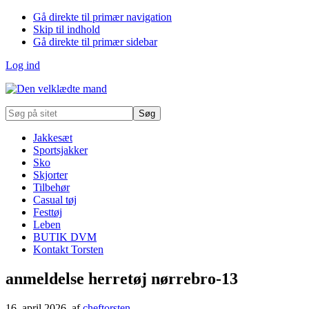
Gå direkte til primær navigation
Skip til indhold
Gå direkte til primær sidebar
Log ind
Søg
på
sitet
Jakkesæt
Sportsjakker
Sko
Skjorter
Tilbehør
Casual tøj
Festtøj
Leben
BUTIK DVM
Kontakt Torsten
anmeldelse herretøj nørrebro-13
16. april 2026
, af
cheftorsten