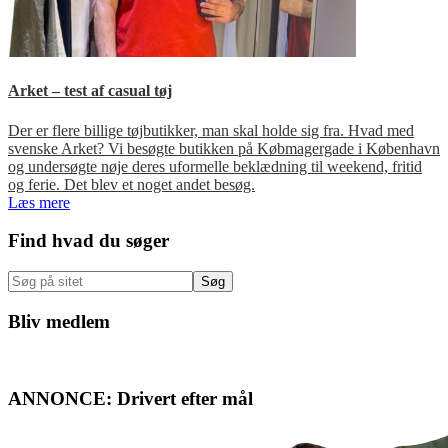
Arket – test af casual tøj
Der er flere billige tøjbutikker, man skal holde sig fra. Hvad med
svenske Arket? Vi besøgte butikken på Købmagergade i København
og undersøgte nøje deres uformelle beklædning til weekend, fritid
og ferie. Det blev et noget andet besøg.
Læs mere
Primær
Find hvad du søger
Sidebar
Søg
på
sitet
Bliv medlem
ANNONCE: Drivert efter mål