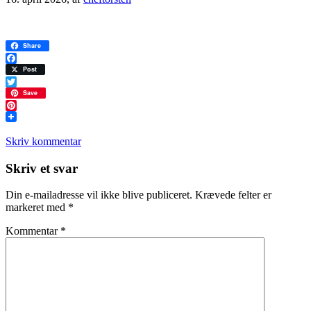
Share
Facebook
Post
Twitter
Save
Pinterest
Skriv kommentar
Læserinteraktioner
Skriv et svar
Din e-mailadresse vil ikke blive publiceret.
Krævede felter er
markeret med
*
Kommentar
*