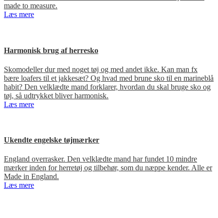
made to measure.
Læs mere
Harmonisk brug af herresko
Skomodeller dur med noget tøj og med andet ikke. Kan man fx
bære loafers til et jakkesæt? Og hvad med brune sko til en marineblå
habit? Den velklædte mand forklarer, hvordan du skal bruge sko og
tøj, så udtrykket bliver harmonisk.
Læs mere
Ukendte engelske tøjmærker
England overrasker. Den velklædte mand har fundet 10 mindre
mærker inden for herretøj og tilbehør, som du næppe kender. Alle er
Made in England.
Læs mere