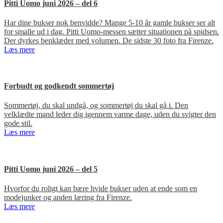
Pitti Uomo juni 2026 – del 6
Har dine bukser nok benvidde? Mange 5-10 år gamle bukser ser alt
for smalle ud i dag. Pitti Uomo-messen sætter situationen på spidsen.
Der dyrkes benklæder med volumen. De sidste 30 foto fra Firenze.
Læs mere
Forbudt og godkendt sommertøj
Sommertøj, du skal undgå, og sommertøj du skal gå i. Den
velklædte mand leder dig igennem varme dage, uden du svigter den
gode stil.
Læs mere
Pitti Uomo juni 2026 – del 5
Hvorfor du roligt kan bære hvide bukser uden at ende som en
modejunker og anden læring fra Firenze.
Læs mere