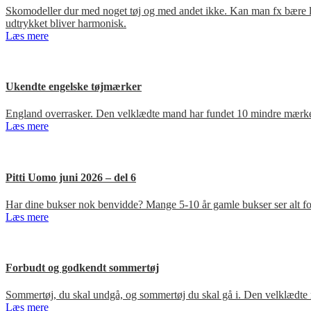
Skomodeller dur med noget tøj og med andet ikke. Kan man fx bære loa
udtrykket bliver harmonisk.
Læs mere
Ukendte engelske tøjmærker
England overrasker. Den velklædte mand har fundet 10 mindre mærker
Læs mere
Pitti Uomo juni 2026 – del 6
Har dine bukser nok benvidde? Mange 5-10 år gamle bukser ser alt for
Læs mere
Forbudt og godkendt sommertøj
Sommertøj, du skal undgå, og sommertøj du skal gå i. Den velklædte 
Læs mere