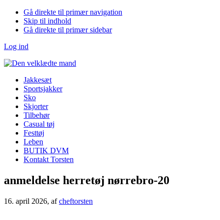
Gå direkte til primær navigation
Skip til indhold
Gå direkte til primær sidebar
Log ind
Jakkesæt
Sportsjakker
Sko
Skjorter
Tilbehør
Casual tøj
Festtøj
Leben
BUTIK DVM
Kontakt Torsten
anmeldelse herretøj nørrebro-20
16. april 2026
, af
cheftorsten