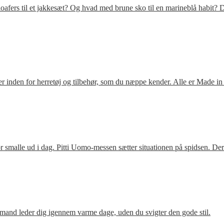
fers til et jakkesæt? Og hvad med brune sko til en marineblå habit? D
 inden for herretøj og tilbehør, som du næppe kender. Alle er Made in
 smalle ud i dag. Pitti Uomo-messen sætter situationen på spidsen. De
mand leder dig igennem varme dage, uden du svigter den gode stil.