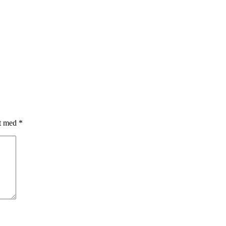
et med
*