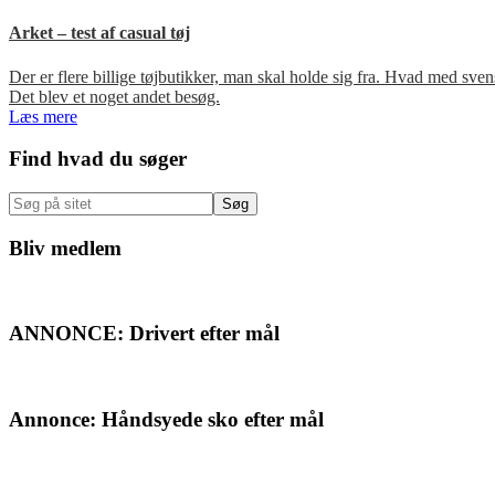
Arket – test af casual tøj
Der er flere billige tøjbutikker, man skal holde sig fra. Hvad med s
Det blev et noget andet besøg.
Læs mere
Primær
Find hvad du søger
Sidebar
Søg
på
sitet
Bliv medlem
ANNONCE: Drivert efter mål
Annonce: Håndsyede sko efter mål