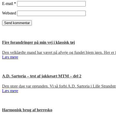
E-mail
*
Websted
Fire forandringer på min vej i klassisk tøj
Den velklædte mand har været på afveje og fundet hjem igen. Her er fir
Læs mere
A.D. Sartoria – test af jakkesæt MTM – del 2
Den store dag var oprunden. Vi så forbi A.D. Sartoria i Lille Strandst
Læs mere
Harmonisk brug af herresko