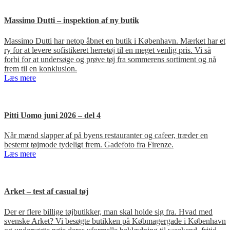
Massimo Dutti – inspektion af ny butik
Massimo Dutti har netop åbnet en butik i København. Mærket har et
ry for at levere sofistikeret herretøj til en meget venlig pris. Vi så
forbi for at undersøge og prøve tøj fra sommerens sortiment og nå
frem til en konklusion.
Læs mere
Pitti Uomo juni 2026 – del 4
Når mænd slapper af på byens restauranter og cafeer, træder en
bestemt tøjmode tydeligt frem. Gadefoto fra Firenze.
Læs mere
Arket – test af casual tøj
Der er flere billige tøjbutikker, man skal holde sig fra. Hvad med
svenske Arket? Vi besøgte butikken på Købmagergade i København