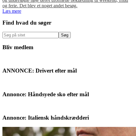
og undersøgte nøje deres uformelle beklædning til weekend, fritid
og ferie. Det blev et noget andet besøg.
Læs mere
Primær
Find hvad du søger
Sidebar
Søg
på
sitet
Bliv medlem
ANNONCE: Drivert efter mål
Annonce: Håndsyede sko efter mål
Annonce: Italiensk håndskrædderi