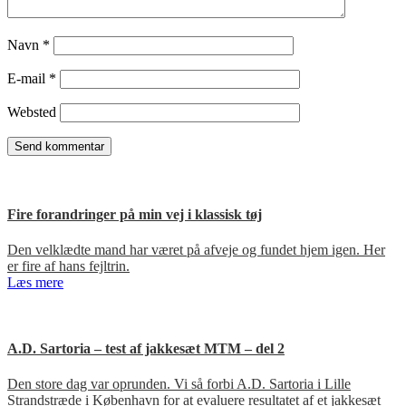
Navn
*
E-mail
*
Websted
Fire forandringer på min vej i klassisk tøj
Den velklædte mand har været på afveje og fundet hjem igen. Her
er fire af hans fejltrin.
Læs mere
A.D. Sartoria – test af jakkesæt MTM – del 2
Den store dag var oprunden. Vi så forbi A.D. Sartoria i Lille
Strandstræde i København for at evaluere resultatet af et jakkesæt