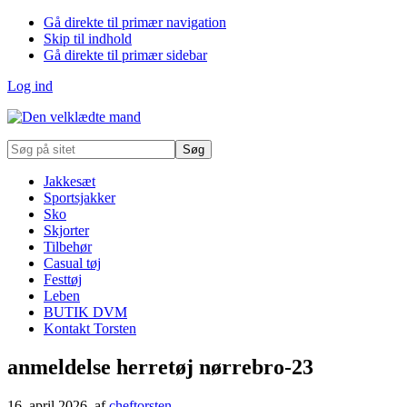
Gå direkte til primær navigation
Skip til indhold
Gå direkte til primær sidebar
Log ind
Søg
på
sitet
Jakkesæt
Sportsjakker
Sko
Skjorter
Tilbehør
Casual tøj
Festtøj
Leben
BUTIK DVM
Kontakt Torsten
anmeldelse herretøj nørrebro-23
16. april 2026
, af
cheftorsten