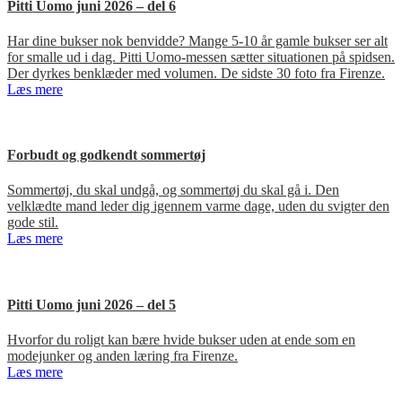
Pitti Uomo juni 2026 – del 6
Har dine bukser nok benvidde? Mange 5-10 år gamle bukser ser alt
for smalle ud i dag. Pitti Uomo-messen sætter situationen på spidsen.
Der dyrkes benklæder med volumen. De sidste 30 foto fra Firenze.
Læs mere
Forbudt og godkendt sommertøj
Sommertøj, du skal undgå, og sommertøj du skal gå i. Den
velklædte mand leder dig igennem varme dage, uden du svigter den
gode stil.
Læs mere
Pitti Uomo juni 2026 – del 5
Hvorfor du roligt kan bære hvide bukser uden at ende som en
modejunker og anden læring fra Firenze.
Læs mere