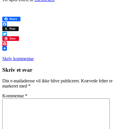
Share
Facebook
Post
Twitter
Save
Pinterest
Skriv kommentar
Læserinteraktioner
Skriv et svar
Din e-mailadresse vil ikke blive publiceret.
Krævede felter er
markeret med
*
Kommentar
*