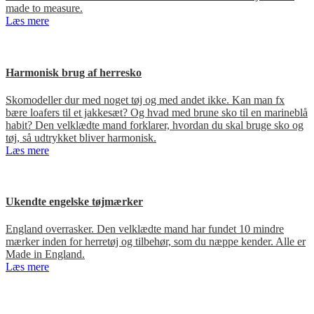
made to measure.
Læs mere
Harmonisk brug af herresko
Skomodeller dur med noget tøj og med andet ikke. Kan man fx
bære loafers til et jakkesæt? Og hvad med brune sko til en marineblå
habit? Den velklædte mand forklarer, hvordan du skal bruge sko og
tøj, så udtrykket bliver harmonisk.
Læs mere
Ukendte engelske tøjmærker
England overrasker. Den velklædte mand har fundet 10 mindre
mærker inden for herretøj og tilbehør, som du næppe kender. Alle er
Made in England.
Læs mere