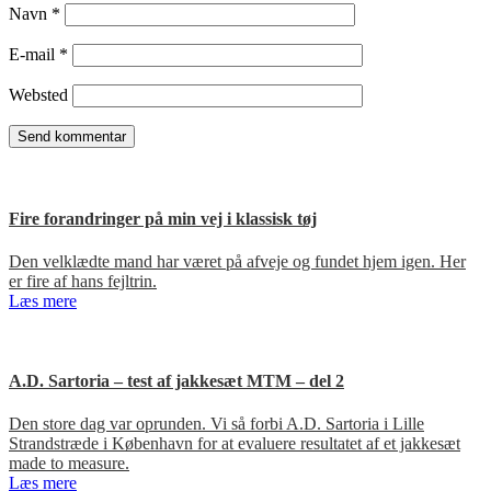
Navn
*
E-mail
*
Websted
Fire forandringer på min vej i klassisk tøj
Den velklædte mand har været på afveje og fundet hjem igen. Her
er fire af hans fejltrin.
Læs mere
A.D. Sartoria – test af jakkesæt MTM – del 2
Den store dag var oprunden. Vi så forbi A.D. Sartoria i Lille
Strandstræde i København for at evaluere resultatet af et jakkesæt
made to measure.
Læs mere