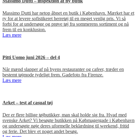
Massimo Dutti – inspektion af ny butik
Massimo Dutti har netop åbnet en butik i København. Mærket har et
ry for at levere sofistikeret herretøj til en meget venlig pris. Vi så
forbi for at undersøge og prøve tøj fra sommerens sortiment og nå
frem til en konklusion.
Læs mere
Pitti Uomo juni 2026 – del 4
Når mænd slapper af på byens restauranter og cafeer, træder en
bestemt tøjmode tydeligt frem. Gadefoto fra Firenze.
Læs mere
Arket – test af casual tøj
Der er flere billige tøjbutikker, man skal holde sig fra. Hvad med
svenske Arket? Vi besøgte butikken på Købmagergade i København
og undersøgte nøje deres uformelle beklædning til weekend, fritid
og ferie. Det blev et noget andet besøg.
Læs mere