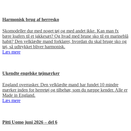
Harmonisk brug af herresko
Skomodeller dur med noget tøj og med andet ikke. Kan man fx
bære loafers til et jakkesæt? Og hvad med brune sko til en marineblå
habit? Den velklædte mand forklarer, hvordan du skal bruge sko og
tøj, så udtrykket bliver harmonisk.
Læs mere
Ukendte engelske tøjmærker
England overrasker. Den velklædte mand har fundet 10 mindre
mærker inden for herretøj og tilbehør, som du næppe kender. Alle er
Made in England.
Læs mere
Pitti Uomo juni 2026 – del 6