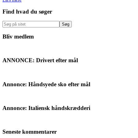
Primær
Find hvad du søger
Sidebar
Søg
på
sitet
Bliv medlem
ANNONCE: Drivert efter mål
Annonce: Håndsyede sko efter mål
Annonce: Italiensk håndskrædderi
Seneste kommentarer