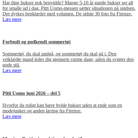
Har dine bukser nok benvidde? Mange 5-10 år gamle bukser ser alt
for smalle ud i dag. Pitti Uomo-messen sætter situationen på spidsen.
Der dyrkes benklæder med volumen. De sidste 30 foto fra Firenze.
Læs mere
Forbudt og godkendt sommertøj
Sommertøj, du skal undgå, og sommertøj du skal gå i. Den
velklædte mand leder dig igennem varme dage, uden du svigter den
gode stil.
Læs mere
Pitti Uomo juni 2026 – del 5
Hvorfor du roligt kan bære hvide bukser uden at ende som en
modejunker og anden læring fra Firenze.
Læs mere