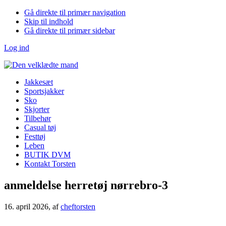
Gå direkte til primær navigation
Skip til indhold
Gå direkte til primær sidebar
Log ind
Jakkesæt
Sportsjakker
Sko
Skjorter
Tilbehør
Casual tøj
Festtøj
Leben
BUTIK DVM
Kontakt Torsten
anmeldelse herretøj nørrebro-3
16. april 2026
, af
cheftorsten