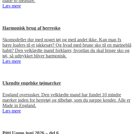
made to measure.
Læs mere
Harmonisk brug af herresko
Skomodeller dur med noget tøj og med andet ikke. Kan man fx
bære loafers til et jakkesæt? Og hvad med brune sko til en marineblå
habit? Den velklædte mand forklarer, hvordan du skal bruge sko og
tøj, så udtrykket bliver harmonisk.
Læs mere
Ukendte engelske tøjmærker
England overrasker. Den velklædte mand har fundet 10 mindre
mærker inden for herretøj og tilbehør, som du næppe kender. Alle er
Made in England.
Læs mere
Pitti Uomo juni 2026 – del 6