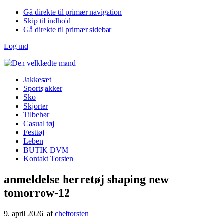
Gå direkte til primær navigation
Skip til indhold
Gå direkte til primær sidebar
Log ind
Jakkesæt
Sportsjakker
Sko
Skjorter
Tilbehør
Casual tøj
Festtøj
Leben
BUTIK DVM
Kontakt Torsten
anmeldelse herretøj shaping new
tomorrow-12
9. april 2026
, af
cheftorsten