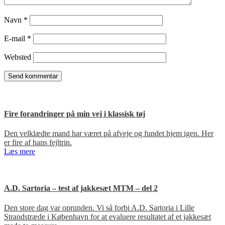
Navn
*
E-mail
*
Websted
Fire forandringer på min vej i klassisk tøj
Den velklædte mand har været på afveje og fundet hjem igen. Her
er fire af hans fejltrin.
Læs mere
A.D. Sartoria – test af jakkesæt MTM – del 2
Den store dag var oprunden. Vi så forbi A.D. Sartoria i Lille
Strandstræde i København for at evaluere resultatet af et jakkesæt