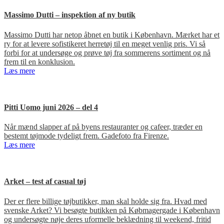
Massimo Dutti – inspektion af ny butik
Massimo Dutti har netop åbnet en butik i København. Mærket har et
ry for at levere sofistikeret herretøj til en meget venlig pris. Vi så
forbi for at undersøge og prøve tøj fra sommerens sortiment og nå
frem til en konklusion.
Læs mere
Pitti Uomo juni 2026 – del 4
Når mænd slapper af på byens restauranter og cafeer, træder en
bestemt tøjmode tydeligt frem. Gadefoto fra Firenze.
Læs mere
Arket – test af casual tøj
Der er flere billige tøjbutikker, man skal holde sig fra. Hvad med
svenske Arket? Vi besøgte butikken på Købmagergade i København
og undersøgte nøje deres uformelle beklædning til weekend, fritid