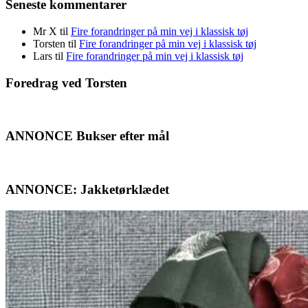
Seneste kommentarer
Mr X
til
Fire forandringer på min vej i klassisk tøj
Torsten
til
Fire forandringer på min vej i klassisk tøj
Lars
til
Fire forandringer på min vej i klassisk tøj
Foredrag ved Torsten
ANNONCE Bukser efter mål
ANNONCE: Jakketørklædet