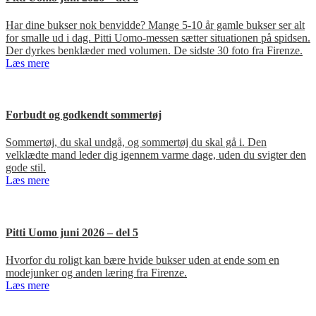
Har dine bukser nok benvidde? Mange 5-10 år gamle bukser ser alt
for smalle ud i dag. Pitti Uomo-messen sætter situationen på spidsen.
Der dyrkes benklæder med volumen. De sidste 30 foto fra Firenze.
Læs mere
Forbudt og godkendt sommertøj
Sommertøj, du skal undgå, og sommertøj du skal gå i. Den
velklædte mand leder dig igennem varme dage, uden du svigter den
gode stil.
Læs mere
Pitti Uomo juni 2026 – del 5
Hvorfor du roligt kan bære hvide bukser uden at ende som en
modejunker og anden læring fra Firenze.
Læs mere