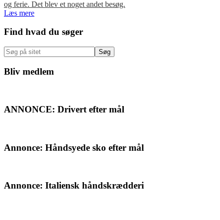
og ferie. Det blev et noget andet besøg.
Læs mere
Primær
Find hvad du søger
Sidebar
Søg
på
sitet
Bliv medlem
ANNONCE: Drivert efter mål
Annonce: Håndsyede sko efter mål
Annonce: Italiensk håndskrædderi