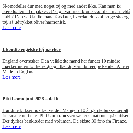
Skomodeller dur med noget tøj og med andet ikke. Kan man fx
bære loafers til et jakkesæt? Og hvad med brune sko til en marineblå
habit? Den velklædte mand forklarer, hvordan du skal bruge sko og
tøj, så udtrykket bliver harmonisk.
Læs mere
Ukendte engelske tøjmærker
England overrasker. Den velklædte mand har fundet 10 mindre
mærker inden for herretøj og tilbehør, som du næppe kender. Alle er
Made in England.
Læs mere
Pitti Uomo juni 2026 – del 6
Har dine bukser nok benvidde? Mange 5-10 år gamle bukser ser alt
for smalle ud i dag. Pitti Uomo-messen sætter situationen på spidsen.
Der dyrkes benklæder med volumen. De sidste 30 foto fra Firenze.
Læs mere