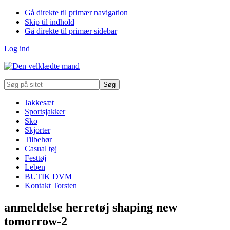
Gå direkte til primær navigation
Skip til indhold
Gå direkte til primær sidebar
Log ind
Søg
på
sitet
Jakkesæt
Sportsjakker
Sko
Skjorter
Tilbehør
Casual tøj
Festtøj
Leben
BUTIK DVM
Kontakt Torsten
anmeldelse herretøj shaping new
tomorrow-2