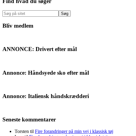
Primær
Find hvad du søger
Sidebar
Søg
på
sitet
Bliv medlem
ANNONCE: Drivert efter mål
Annonce: Håndsyede sko efter mål
Annonce: Italiensk håndskrædderi
Seneste kommentarer
Torsten
til
Fire forandringer på min vej i klassisk tøj