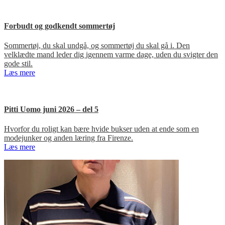
Forbudt og godkendt sommertøj
Sommertøj, du skal undgå, og sommertøj du skal gå i. Den
velklædte mand leder dig igennem varme dage, uden du svigter den
gode stil.
Læs mere
Pitti Uomo juni 2026 – del 5
Hvorfor du roligt kan bære hvide bukser uden at ende som en
modejunker og anden læring fra Firenze.
Læs mere