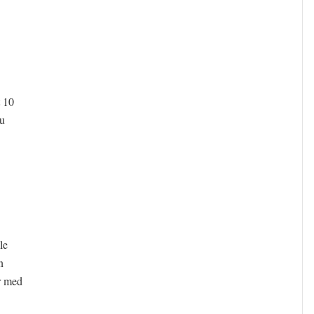
t 10
du
le
n
r med