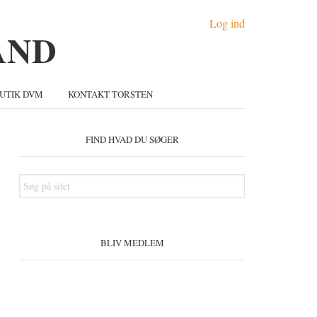
Log ind
UTIK DVM
KONTAKT TORSTEN
Primær
idebar
FIND HVAD DU SØGER
Søg
på
sitet
BLIV MEDLEM