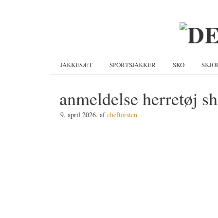
Gå
Skip
Gå
direkte
til
direkte
til
indhold
til
primær
primær
navigation
sidebar
JAKKESÆT
SPORTSJAKKER
SKO
SKJO
anmeldelse herretøj 
9. april 2026
, af
cheftorsten