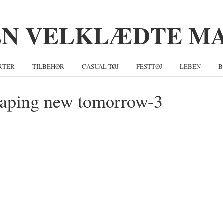
RTER
TILBEHØR
CASUAL TØJ
FESTTØJ
LEBEN
B
shaping new tomorrow-3
S