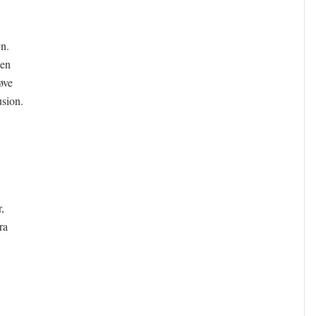
n.
 en
øve
usion.
,
ra