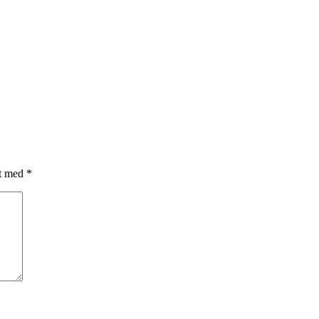
et med
*