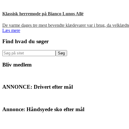
Klassisk herremode på Bianco Lunos Allé
De varme dages tre mest bevendte klædevarer var i brug, da velklæd
Læs mere
Primær
Find hvad du søger
Sidebar
Søg
på
sitet
Bliv medlem
ANNONCE: Drivert efter mål
Annonce: Håndsyede sko efter mål