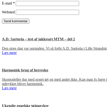
E-mail
*
Websted
A.D. Sartoria – test af jakkesæt MTM – del 2
Den store dag var oprunden. Vi så forbi A.D. Sartoria i Lille Strandst
Læs mere
Harmonisk brug af herresko
Skomodeller dur med noget tøj og med andet ikke. Kan man fx bære loa
udtrykket bliver harmonisk.
Læs mere
Ukendte engelske tøjmærker