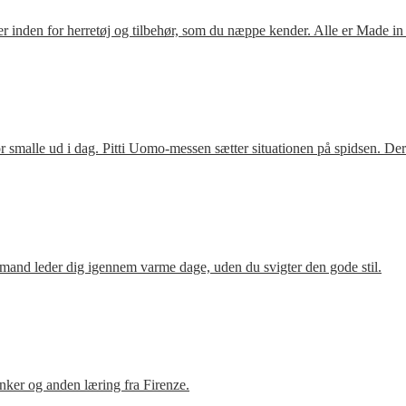
 inden for herretøj og tilbehør, som du næppe kender. Alle er Made in
 smalle ud i dag. Pitti Uomo-messen sætter situationen på spidsen. De
mand leder dig igennem varme dage, uden du svigter den gode stil.
ker og anden læring fra Firenze.