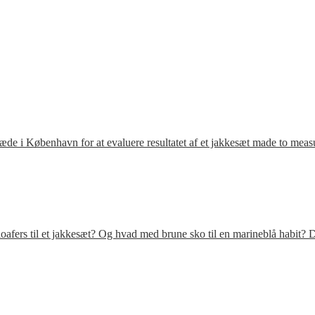
ræde i København for at evaluere resultatet af et jakkesæt made to meas
fers til et jakkesæt? Og hvad med brune sko til en marineblå habit? D