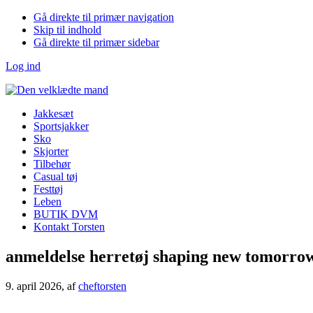
Gå direkte til primær navigation
Skip til indhold
Gå direkte til primær sidebar
Log ind
Jakkesæt
Sportsjakker
Sko
Skjorter
Tilbehør
Casual tøj
Festtøj
Leben
BUTIK DVM
Kontakt Torsten
anmeldelse herretøj shaping new tomorro
9. april 2026
, af
cheftorsten