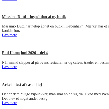
Massimo Dutti – inspektion af ny butik
Massimo Dutti har netop åbnet en butik i København. Mærket har et ry fo
konklusion.
Læs mere
Pitti Uomo juni 2026 – del 4
Når mænd slapper af på byens restauranter og cafeer, træder en bestem
Læs mere
Arket – test af casual tøj
Der er flere billige tøjbutikker, man skal holde sig fra. Hvad med s
Det blev et noget andet besøg.
Læs mere