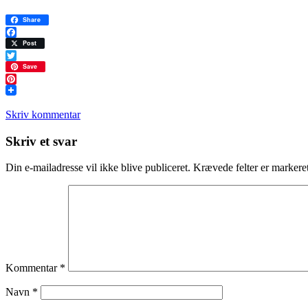
Share
Facebook
Post
Twitter
Save
Pinterest
Skriv kommentar
Læserinteraktioner
Skriv et svar
Din e-mailadresse vil ikke blive publiceret.
Krævede felter er marker
Kommentar
*
Navn
*