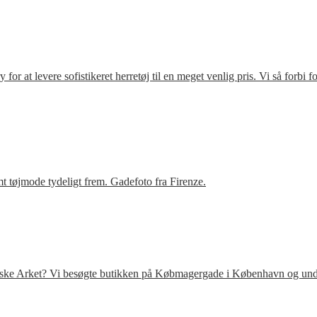
r at levere sofistikeret herretøj til en meget venlig pris. Vi så forbi 
t tøjmode tydeligt frem. Gadefoto fra Firenze.
venske Arket? Vi besøgte butikken på Købmagergade i København og under