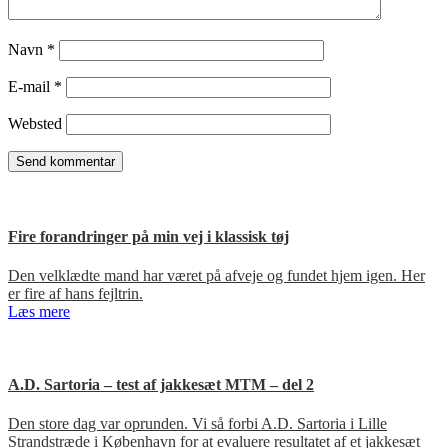
Navn
*
E-mail
*
Websted
Fire forandringer på min vej i klassisk tøj
Den velklædte mand har været på afveje og fundet hjem igen. Her
er fire af hans fejltrin.
Læs mere
A.D. Sartoria – test af jakkesæt MTM – del 2
Den store dag var oprunden. Vi så forbi A.D. Sartoria i Lille
Strandstræde i København for at evaluere resultatet af et jakkesæt