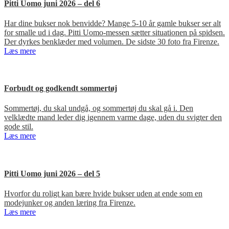
Pitti Uomo juni 2026 – del 6
Har dine bukser nok benvidde? Mange 5-10 år gamle bukser ser alt
for smalle ud i dag. Pitti Uomo-messen sætter situationen på spidsen.
Der dyrkes benklæder med volumen. De sidste 30 foto fra Firenze.
Læs mere
Forbudt og godkendt sommertøj
Sommertøj, du skal undgå, og sommertøj du skal gå i. Den
velklædte mand leder dig igennem varme dage, uden du svigter den
gode stil.
Læs mere
Pitti Uomo juni 2026 – del 5
Hvorfor du roligt kan bære hvide bukser uden at ende som en
modejunker og anden læring fra Firenze.
Læs mere