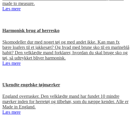
made to measure.
Læs mere
Harmonisk brug af herresko
Skomodeller dur med noget tøj og med andet ikke. Kan man fx
bære loafers til et jakkesæt? Og hvad med brune sko til en marineblå
habit? Den velklædte mand forklarer, hvordan du skal bruge sko og
tøj, så udtrykket bliver harmonisk.
Læs mere
Ukendte engelske tøjmærker
England overrasker. Den velklædte mand har fundet 10 mindre
mærker inden for herretøj og tilbehør, som du næppe kender. Alle er
Made in England.
Læs mere