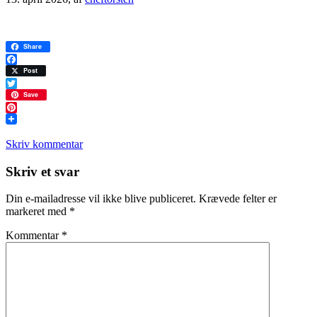
Share
Facebook
Post
Twitter
Save
Pinterest
Skriv kommentar
Læserinteraktioner
Skriv et svar
Din e-mailadresse vil ikke blive publiceret.
Krævede felter er
markeret med
*
Kommentar
*