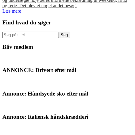
og undersøgte nøje deres uformelle beklædning til weekend, fritid
og ferie. Det blev et noget andet besøg.
Læs mere
Primær
Find hvad du søger
Sidebar
Søg
på
sitet
Bliv medlem
ANNONCE: Drivert efter mål
Annonce: Håndsyede sko efter mål
Annonce: Italiensk håndskrædderi