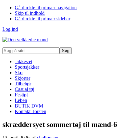
Gå direkte til primær navigation
Skip til indhold
Gå direkte til primær sidebar
Log ind
Søg
på
sitet
Jakkesæt
Sportsjakker
Sko
Skjorter
Tilbehør
Casual tøj
Festtøj
Leben
BUTIK DVM
Kontakt Torsten
skræddersyet sommertøj til mænd-6
13. april 2026
, af
cheftorsten