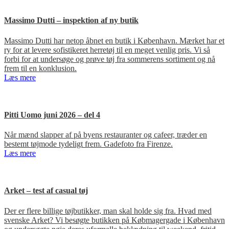
Massimo Dutti – inspektion af ny butik
Massimo Dutti har netop åbnet en butik i København. Mærket har et
ry for at levere sofistikeret herretøj til en meget venlig pris. Vi så
forbi for at undersøge og prøve tøj fra sommerens sortiment og nå
frem til en konklusion.
Læs mere
Pitti Uomo juni 2026 – del 4
Når mænd slapper af på byens restauranter og cafeer, træder en
bestemt tøjmode tydeligt frem. Gadefoto fra Firenze.
Læs mere
Arket – test af casual tøj
Der er flere billige tøjbutikker, man skal holde sig fra. Hvad med
svenske Arket? Vi besøgte butikken på Købmagergade i København