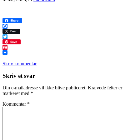
Share
Facebook
Post
Twitter
Save
Pinterest
Skriv kommentar
Læserinteraktioner
Skriv et svar
Din e-mailadresse vil ikke blive publiceret.
Krævede felter er
markeret med
*
Kommentar
*