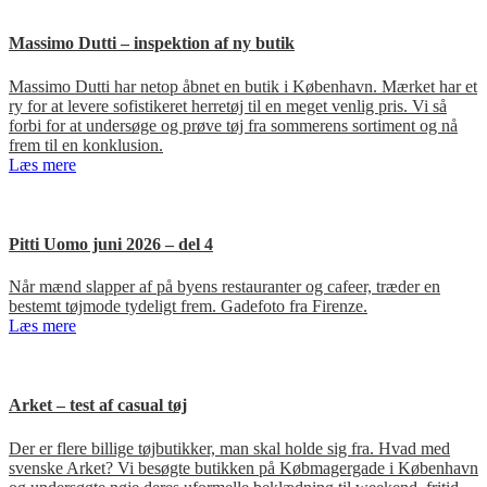
Massimo Dutti – inspektion af ny butik
Massimo Dutti har netop åbnet en butik i København. Mærket har et
ry for at levere sofistikeret herretøj til en meget venlig pris. Vi så
forbi for at undersøge og prøve tøj fra sommerens sortiment og nå
frem til en konklusion.
Læs mere
Pitti Uomo juni 2026 – del 4
Når mænd slapper af på byens restauranter og cafeer, træder en
bestemt tøjmode tydeligt frem. Gadefoto fra Firenze.
Læs mere
Arket – test af casual tøj
Der er flere billige tøjbutikker, man skal holde sig fra. Hvad med
svenske Arket? Vi besøgte butikken på Købmagergade i København