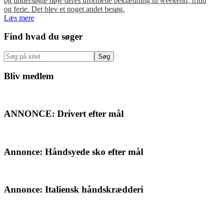
og undersøgte nøje deres uformelle beklædning til weekend, fritid
og ferie. Det blev et noget andet besøg.
Læs mere
Primær
Find hvad du søger
Sidebar
Søg
på
sitet
Bliv medlem
ANNONCE: Drivert efter mål
Annonce: Håndsyede sko efter mål
Annonce: Italiensk håndskrædderi