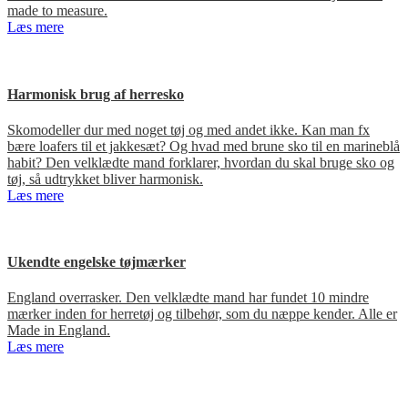
made to measure.
Læs mere
Harmonisk brug af herresko
Skomodeller dur med noget tøj og med andet ikke. Kan man fx
bære loafers til et jakkesæt? Og hvad med brune sko til en marineblå
habit? Den velklædte mand forklarer, hvordan du skal bruge sko og
tøj, så udtrykket bliver harmonisk.
Læs mere
Ukendte engelske tøjmærker
England overrasker. Den velklædte mand har fundet 10 mindre
mærker inden for herretøj og tilbehør, som du næppe kender. Alle er
Made in England.
Læs mere