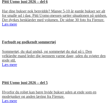
Pitti Uomo juni 2026 – del 6
Har dine bukser nok benvidde? Mange 5-10 år gamle bukser ser alt
for smalle ud i dag. Pitti Uomo-messen sætter situationen på spidsen.
Der dyrkes benklæder med volumen. De sidste 30 foto fra Firenze.
Læs mere
Forbudt og godkendt sommertøj
Sommertøj, du skal undgå, og sommertøj du skal gå i. Den
velklædte mand leder dig igennem varme dage, uden du svigter den
gode stil.
Læs mere
Pitti Uomo juni 2026 – del 5
Hvorfor du roligt kan bære hvide bukser uden at ende som en
modejunker og anden læring fra Firenze.
Læs mere