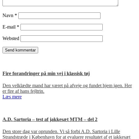
Navn
*
E-mail
*
Websted
Fire forandringer på min vej i klassisk tøj
Den velklædte mand har været på afveje og fundet hjem igen. Her
er fire af hans fejltrin.
Læs mere
A.D. Sartoria – test af jakkesæt MTM – del 2
Den store dag var oprunden. Vi så forbi A.D. Sartoria i Lille
Strandstræde i København for at evaluere resultatet af et jakkesæt