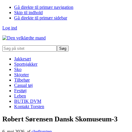
Gå direkte til primær navigation
Skip til indhold
Gå direkte til primær sidebar
Log ind
Søg
på
sitet
Jakkesæt
Sportsjakker
Sko
Skjorter
Tilbehør
Casual tøj
Festtøj
Leben
BUTIK DVM
Kontakt Torsten
Robert Sørensen Dansk Skomuseum-3
6. maj 2026
, af
cheftorsten