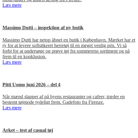
Læs mere
Massimo Dutti – inspektion af ny butik
Massimo Dutti har netop åbnet en butik i København. Mærket har et
ry for at levere sofistikeret herretøj til en meget venlig pris. Vi så
forbi for at undersøge og prøve tøj fra sommerens sortiment og nå
frem til en konklusion.
Læs mere
Pitti Uomo juni 2026 – del 4
Når mænd slapper af på byens restauranter og cafeer, træder en
bestemt tøjmode tydeligt frem. Gadefoto fra Firenze.
Læs mere
Arket – test af casual tøj