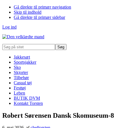
Gå direkte til primær navigation
Skip til indhold
Gå direkte til primær sidebar
Log ind
Søg
på
sitet
Jakkesæt
Sportsjakker
Sko
Skjorter
Tilbehør
Casual tøj
Festtøj
Leben
BUTIK DVM
Kontakt Torsten
Robert Sørensen Dansk Skomuseum-8
6. maj 2026
, af
cheftorsten