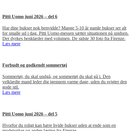
Pitti Uomo juni 2026 – del 6
Har dine bukser nok benvidde? Mange 5-10 år gamle bukser ser alt
for smalle ud i dag. Pitti Uomo-messen sætter situationen på spidsen.
Der dyrkes benklæder med volumen. De sidste 30 foto fra Firenze.
Læs mere
Forbudt og godkendt sommertøj
Sommertøj, du skal undgå, og sommertøj du skal gå i. Den
velklædte mand leder dig igennem varme dage, uden du svigter den
gode stil.
Læs mere
Pitti Uomo juni 2026 – del 5
Hvorfor du roligt kan bære hvide bukser uden at ende som en
modejunker og anden læring fra Firenze.