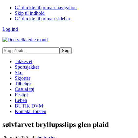
Gå direkte til primær navigation
Skip til indhold
Gå direkte til primær sidebar
Log ind
Søg
på
sitet
Jakkesæt
Sportsjakker
Sko
Skjorter
Tilbehør
Casual tøj
Festtøj
Leben
BUTIK DVM
Kontakt Torsten
sølvfarvet bryllupsslips glen plaid
26. maj 2026
, af
cheftorsten