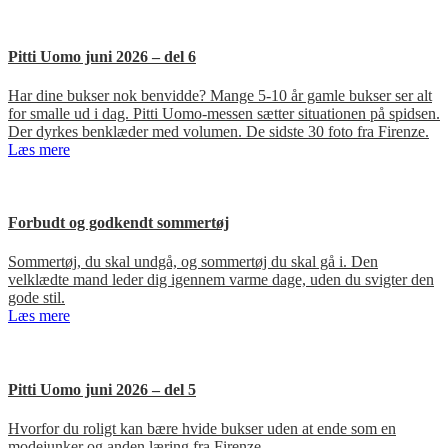
Pitti Uomo juni 2026 – del 6
Har dine bukser nok benvidde? Mange 5-10 år gamle bukser ser alt
for smalle ud i dag. Pitti Uomo-messen sætter situationen på spidsen.
Der dyrkes benklæder med volumen. De sidste 30 foto fra Firenze.
Læs mere
Forbudt og godkendt sommertøj
Sommertøj, du skal undgå, og sommertøj du skal gå i. Den
velklædte mand leder dig igennem varme dage, uden du svigter den
gode stil.
Læs mere
Pitti Uomo juni 2026 – del 5
Hvorfor du roligt kan bære hvide bukser uden at ende som en
modejunker og anden læring fra Firenze.