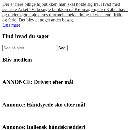
Der er flere billige tøjbutikker, man skal holde sig fra. Hvad med
svenske Arket? Vi besøgte butikken på Købmagergade i København
og undersøgte nøje deres uformelle beklædning til weekend, fritid
og ferie. Det blev et noget andet besøg.
Læs mere
Primær
Find hvad du søger
Sidebar
Søg
på
sitet
Bliv medlem
ANNONCE: Drivert efter mål
Annonce: Håndsyede sko efter mål
Annonce: Italiensk håndskrædderi