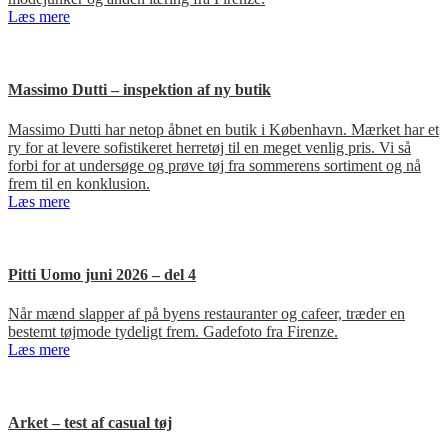
Læs mere
Massimo Dutti – inspektion af ny butik
Massimo Dutti har netop åbnet en butik i København. Mærket har et
ry for at levere sofistikeret herretøj til en meget venlig pris. Vi så
forbi for at undersøge og prøve tøj fra sommerens sortiment og nå
frem til en konklusion.
Læs mere
Pitti Uomo juni 2026 – del 4
Når mænd slapper af på byens restauranter og cafeer, træder en
bestemt tøjmode tydeligt frem. Gadefoto fra Firenze.
Læs mere
Arket – test af casual tøj