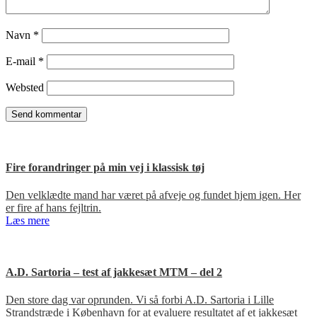
Navn
*
E-mail
*
Websted
Fire forandringer på min vej i klassisk tøj
Den velklædte mand har været på afveje og fundet hjem igen. Her
er fire af hans fejltrin.
Læs mere
A.D. Sartoria – test af jakkesæt MTM – del 2
Den store dag var oprunden. Vi så forbi A.D. Sartoria i Lille
Strandstræde i København for at evaluere resultatet af et jakkesæt