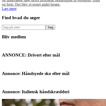
og undersøgte nøje deres uformelle beklædning til weekend, fritid
og ferie. Det blev et noget andet besøg.
Læs mere
Primær
Find hvad du søger
Sidebar
Søg
på
sitet
Bliv medlem
ANNONCE: Drivert efter mål
Annonce: Håndsyede sko efter mål
Annonce: Italiensk håndskrædderi