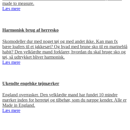
made to measure.
Læs mere
Harmonisk brug af herresko
Skomodeller dur med noget tøj og med andet ikke. Kan man fx
bære loafers til et jakkesæt? Og hvad med brune sko til en marineblå
habit? Den velklædte mand forklarer, hvordan du skal bruge sko og
tøj, så udtrykket bliver harmonisk.
Læs mere
Ukendte engelske tøjmærker
England overrasker. Den velklædte mand har fundet 10 mindre
mærker inden for herretøj og tilbehør, som du næppe kender. Alle er
Made in England.
Læs mere