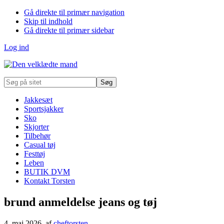
Gå direkte til primær navigation
Skip til indhold
Gå direkte til primær sidebar
Log ind
Søg
på
sitet
Jakkesæt
Sportsjakker
Sko
Skjorter
Tilbehør
Casual tøj
Festtøj
Leben
BUTIK DVM
Kontakt Torsten
brund anmeldelse jeans og tøj
4. maj 2026
, af
cheftorsten