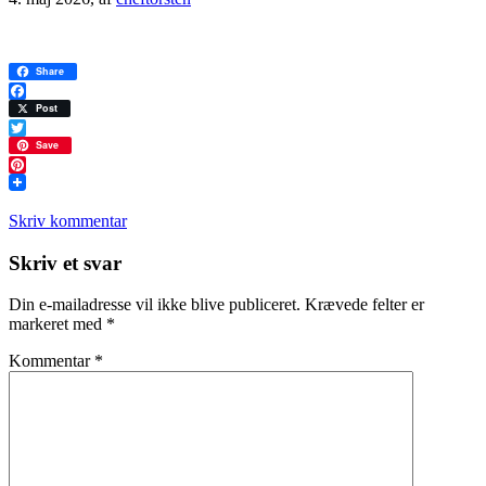
Share
Facebook
Post
Twitter
Save
Pinterest
Skriv kommentar
Læserinteraktioner
Skriv et svar
Din e-mailadresse vil ikke blive publiceret.
Krævede felter er
markeret med
*
Kommentar
*