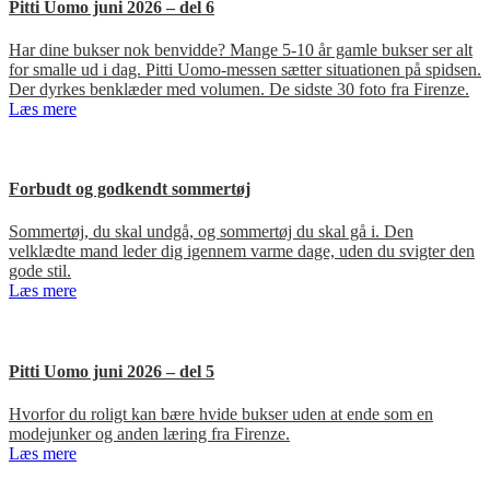
Pitti Uomo juni 2026 – del 6
Har dine bukser nok benvidde? Mange 5-10 år gamle bukser ser alt
for smalle ud i dag. Pitti Uomo-messen sætter situationen på spidsen.
Der dyrkes benklæder med volumen. De sidste 30 foto fra Firenze.
Læs mere
Forbudt og godkendt sommertøj
Sommertøj, du skal undgå, og sommertøj du skal gå i. Den
velklædte mand leder dig igennem varme dage, uden du svigter den
gode stil.
Læs mere
Pitti Uomo juni 2026 – del 5
Hvorfor du roligt kan bære hvide bukser uden at ende som en
modejunker og anden læring fra Firenze.
Læs mere