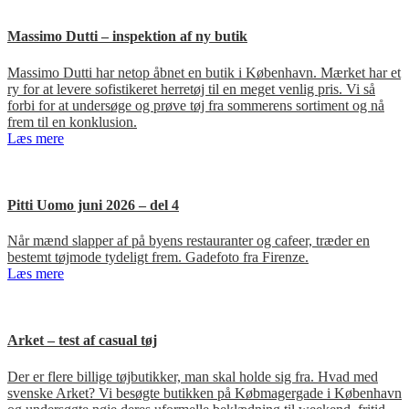
Massimo Dutti – inspektion af ny butik
Massimo Dutti har netop åbnet en butik i København. Mærket har et
ry for at levere sofistikeret herretøj til en meget venlig pris. Vi så
forbi for at undersøge og prøve tøj fra sommerens sortiment og nå
frem til en konklusion.
Læs mere
Pitti Uomo juni 2026 – del 4
Når mænd slapper af på byens restauranter og cafeer, træder en
bestemt tøjmode tydeligt frem. Gadefoto fra Firenze.
Læs mere
Arket – test af casual tøj
Der er flere billige tøjbutikker, man skal holde sig fra. Hvad med
svenske Arket? Vi besøgte butikken på Købmagergade i København