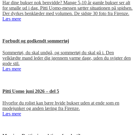
Har dine bukser nok benvidde? Mange 5-10 år gamle bukser ser alt
for smalle ud i dag. Pitti Uomo-messen sætter situationen på spidsen.
Der dyrkes benklæder med volumen. De sidste 30 foto fra Firenze.
Læs mere
Forbudt og godkendt sommertøj
Sommertøj, du skal undgå, og sommertøj du skal gå i. Den
velklædte mand leder dig igennem varme dage, uden du svigter den
gode stil.
Læs mere
Pitti Uomo juni 2026 – del 5
Hvorfor du roligt kan bære hvide bukser uden at ende som en
modejunker og anden læring fra Firenze.
Læs mere