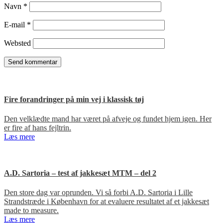
Navn
*
E-mail
*
Websted
Fire forandringer på min vej i klassisk tøj
Den velklædte mand har været på afveje og fundet hjem igen. Her
er fire af hans fejltrin.
Læs mere
A.D. Sartoria – test af jakkesæt MTM – del 2
Den store dag var oprunden. Vi så forbi A.D. Sartoria i Lille
Strandstræde i København for at evaluere resultatet af et jakkesæt
made to measure.
Læs mere