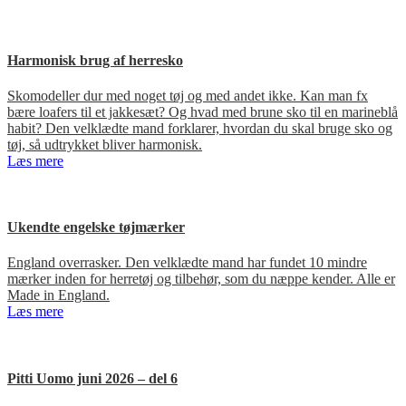
Harmonisk brug af herresko
Skomodeller dur med noget tøj og med andet ikke. Kan man fx
bære loafers til et jakkesæt? Og hvad med brune sko til en marineblå
habit? Den velklædte mand forklarer, hvordan du skal bruge sko og
tøj, så udtrykket bliver harmonisk.
Læs mere
Ukendte engelske tøjmærker
England overrasker. Den velklædte mand har fundet 10 mindre
mærker inden for herretøj og tilbehør, som du næppe kender. Alle er
Made in England.
Læs mere
Pitti Uomo juni 2026 – del 6