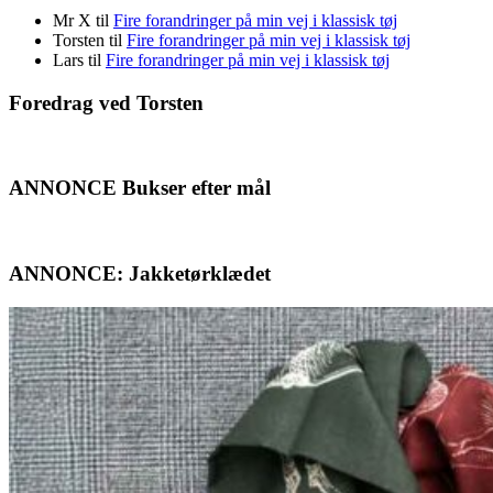
Mr X
til
Fire forandringer på min vej i klassisk tøj
Torsten
til
Fire forandringer på min vej i klassisk tøj
Lars
til
Fire forandringer på min vej i klassisk tøj
Foredrag ved Torsten
ANNONCE Bukser efter mål
ANNONCE: Jakketørklædet