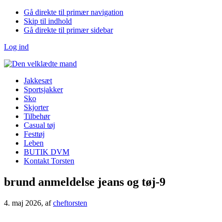
Gå direkte til primær navigation
Skip til indhold
Gå direkte til primær sidebar
Log ind
Jakkesæt
Sportsjakker
Sko
Skjorter
Tilbehør
Casual tøj
Festtøj
Leben
BUTIK DVM
Kontakt Torsten
brund anmeldelse jeans og tøj-9
4. maj 2026
, af
cheftorsten