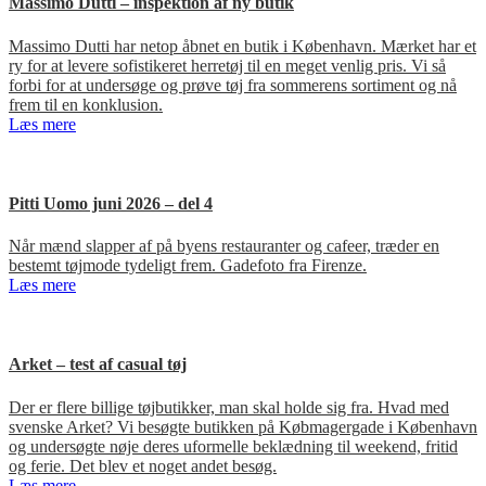
Massimo Dutti – inspektion af ny butik
Massimo Dutti har netop åbnet en butik i København. Mærket har et
ry for at levere sofistikeret herretøj til en meget venlig pris. Vi så
forbi for at undersøge og prøve tøj fra sommerens sortiment og nå
frem til en konklusion.
Læs mere
Pitti Uomo juni 2026 – del 4
Når mænd slapper af på byens restauranter og cafeer, træder en
bestemt tøjmode tydeligt frem. Gadefoto fra Firenze.
Læs mere
Arket – test af casual tøj
Der er flere billige tøjbutikker, man skal holde sig fra. Hvad med
svenske Arket? Vi besøgte butikken på Købmagergade i København
og undersøgte nøje deres uformelle beklædning til weekend, fritid
og ferie. Det blev et noget andet besøg.
Læs mere