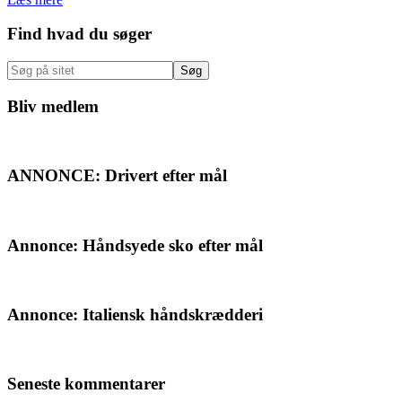
Primær
Find hvad du søger
Sidebar
Søg
på
sitet
Bliv medlem
ANNONCE: Drivert efter mål
Annonce: Håndsyede sko efter mål
Annonce: Italiensk håndskrædderi
Seneste kommentarer