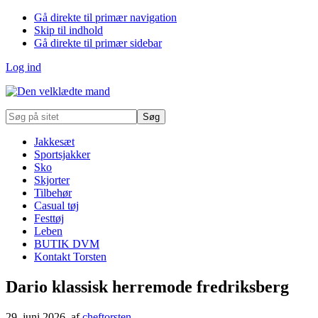
Gå direkte til primær navigation
Skip til indhold
Gå direkte til primær sidebar
Log ind
Søg
på
sitet
Jakkesæt
Sportsjakker
Sko
Skjorter
Tilbehør
Casual tøj
Festtøj
Leben
BUTIK DVM
Kontakt Torsten
Dario klassisk herremode fredriksberg
29. juni 2026
, af
cheftorsten