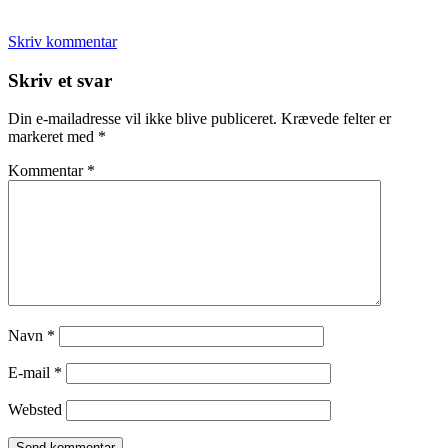
Skriv kommentar
Læserinteraktioner
Skriv et svar
Din e-mailadresse vil ikke blive publiceret.
Krævede felter er
markeret med
*
Kommentar
*
Navn
*
E-mail
*
Websted