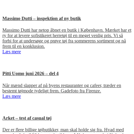
Massimo Dutti – inspektion af ny butik
Massimo Dutti har netop åbnet en butik i København. Mærket har et
ry for at levere sofistikeret herretøj til en meget venlig pris. Vi så
forbi for at undersøge og prøve tøj fra sommerens sortiment og nå
frem til en konklusion.
Læs mere
Pitti Uomo juni 2026 – del 4
Når mænd slapper af på byens restauranter og cafeer, træder en
bestemt tøjmode tydeligt frem. Gadefoto fra Firenze.
Læs mere
Arket – test af casual tøj
Der er flere billige tøjbutikker, man skal holde sig fra. Hvad med