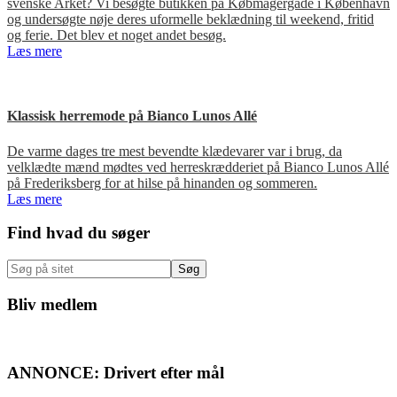
svenske Arket? Vi besøgte butikken på Købmagergade i København
og undersøgte nøje deres uformelle beklædning til weekend, fritid
og ferie. Det blev et noget andet besøg.
Læs mere
Klassisk herremode på Bianco Lunos Allé
De varme dages tre mest bevendte klædevarer var i brug, da
velklædte mænd mødtes ved herreskrædderiet på Bianco Lunos Allé
på Frederiksberg for at hilse på hinanden og sommeren.
Læs mere
Primær
Find hvad du søger
Sidebar
Søg
på
sitet
Bliv medlem
ANNONCE: Drivert efter mål