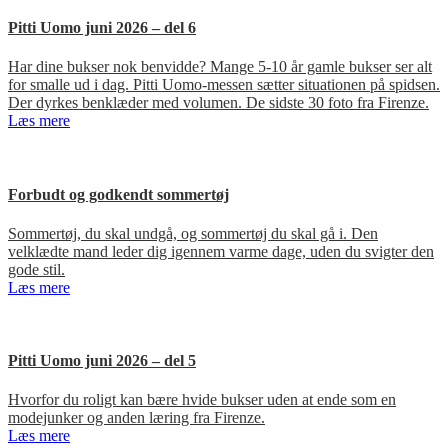
Pitti Uomo juni 2026 – del 6
Har dine bukser nok benvidde? Mange 5-10 år gamle bukser ser alt
for smalle ud i dag. Pitti Uomo-messen sætter situationen på spidsen.
Der dyrkes benklæder med volumen. De sidste 30 foto fra Firenze.
Læs mere
Forbudt og godkendt sommertøj
Sommertøj, du skal undgå, og sommertøj du skal gå i. Den
velklædte mand leder dig igennem varme dage, uden du svigter den
gode stil.
Læs mere
Pitti Uomo juni 2026 – del 5
Hvorfor du roligt kan bære hvide bukser uden at ende som en
modejunker og anden læring fra Firenze.
Læs mere