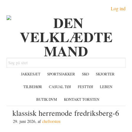
Gå
Skip
Gå
Log ind
direkte
til
direkte
til
indhold
til
primær
primær
navigation
sidebar
Søg
på
JAKKESÆT
SPORTSJAKKER
SKO
SKJORTER
sitet
TILBEHØR
CASUAL TØJ
FESTTØJ
LEBEN
BUTIK DVM
KONTAKT TORSTEN
klassisk herremode fredriksberg-6
29. juni 2026
, af
cheftorsten