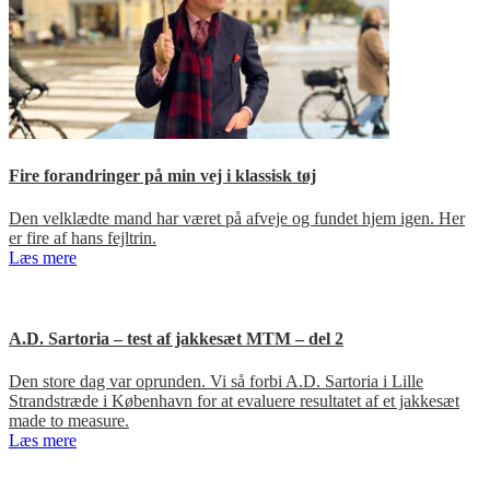
Fire forandringer på min vej i klassisk tøj
Den velklædte mand har været på afveje og fundet hjem igen. Her
er fire af hans fejltrin.
Læs mere
A.D. Sartoria – test af jakkesæt MTM – del 2
Den store dag var oprunden. Vi så forbi A.D. Sartoria i Lille
Strandstræde i København for at evaluere resultatet af et jakkesæt
made to measure.
Læs mere