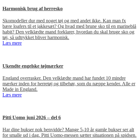
Harmonisk brug af herresko
Skomodeller dur med noget tøj og med andet ikke. Kan man fx
bære loafers til et jakkesæt? Og hvad med brune sko til en marineblå
habit? Den velklædte mand forklarer, hvordan du skal bruge sko og
tøj, så udtrykket bliver harmonisk.
Læs mere
Ukendte engelske tøjmærker
England overrasker. Den velklædte mand har fundet 10 mindre
mærker inden for herretøj og tilbehør, som du næppe kender. Alle er
Made in England.
Læs mere
Pitti Uomo juni 2026 – del 6
Har dine bukser nok benvidde? Mange 5-10 år gamle bukser ser alt
for smalle ud i dag. Pitti Uomo-messen sætter situationen på spidsen.