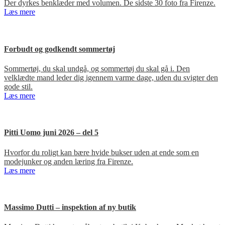
Der dyrkes benklæder med volumen. De sidste 30 foto fra Firenze.
Læs mere
Forbudt og godkendt sommertøj
Sommertøj, du skal undgå, og sommertøj du skal gå i. Den
velklædte mand leder dig igennem varme dage, uden du svigter den
gode stil.
Læs mere
Pitti Uomo juni 2026 – del 5
Hvorfor du roligt kan bære hvide bukser uden at ende som en
modejunker og anden læring fra Firenze.
Læs mere
Massimo Dutti – inspektion af ny butik