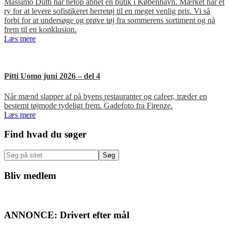
Massimo Dutti har netop åbnet en butik i København. Mærket har et
ry for at levere sofistikeret herretøj til en meget venlig pris. Vi så
forbi for at undersøge og prøve tøj fra sommerens sortiment og nå
frem til en konklusion.
Læs mere
Pitti Uomo juni 2026 – del 4
Når mænd slapper af på byens restauranter og cafeer, træder en
bestemt tøjmode tydeligt frem. Gadefoto fra Firenze.
Læs mere
Primær
Find hvad du søger
Sidebar
Søg
på
sitet
Bliv medlem
ANNONCE: Drivert efter mål