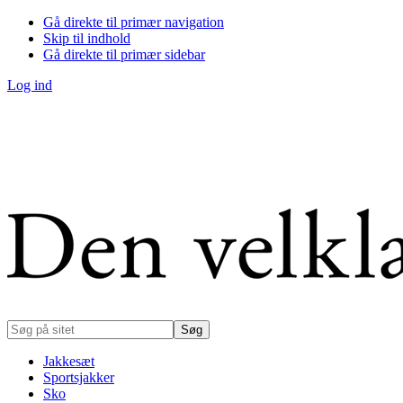
Gå direkte til primær navigation
Skip til indhold
Gå direkte til primær sidebar
Log ind
Søg
på
sitet
Jakkesæt
Sportsjakker
Sko