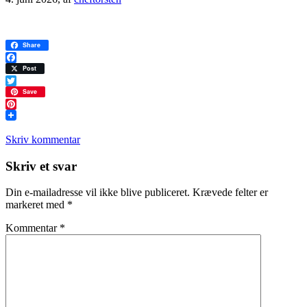
Share
Facebook
Post
Twitter
Save
Pinterest
Skriv kommentar
Læserinteraktioner
Skriv et svar
Din e-mailadresse vil ikke blive publiceret.
Krævede felter er
markeret med
*
Kommentar
*