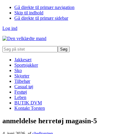
Gå direkte til primær navigation
Skip til indhold
Gå direkte til primær sidebar
Log ind
Søg
på
sitet
Jakkesæt
Sportsjakker
Sko
Skjorter
Tilbehør
Casual tøj
Festtøj
Leben
BUTIK DVM
Kontakt Torsten
anmeldelse herretøj magasin-5
4. juni 2026
, af
cheftorsten