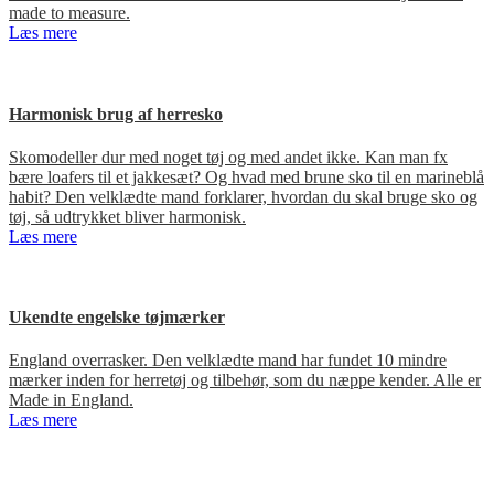
made to measure.
Læs mere
Harmonisk brug af herresko
Skomodeller dur med noget tøj og med andet ikke. Kan man fx
bære loafers til et jakkesæt? Og hvad med brune sko til en marineblå
habit? Den velklædte mand forklarer, hvordan du skal bruge sko og
tøj, så udtrykket bliver harmonisk.
Læs mere
Ukendte engelske tøjmærker
England overrasker. Den velklædte mand har fundet 10 mindre
mærker inden for herretøj og tilbehør, som du næppe kender. Alle er
Made in England.
Læs mere