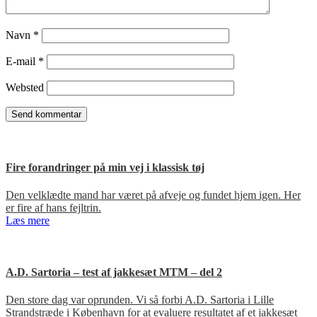
Navn
*
E-mail
*
Websted
Fire forandringer på min vej i klassisk tøj
Den velklædte mand har været på afveje og fundet hjem igen. Her
er fire af hans fejltrin.
Læs mere
A.D. Sartoria – test af jakkesæt MTM – del 2
Den store dag var oprunden. Vi så forbi A.D. Sartoria i Lille
Strandstræde i København for at evaluere resultatet af et jakkesæt