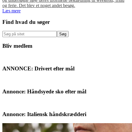
og undersøgte nøje deres uformelle beklædning til weekend, fritid
og ferie. Det blev et noget andet besøg.
Læs mere
Primær
Find hvad du søger
Sidebar
Søg
på
sitet
Bliv medlem
ANNONCE: Drivert efter mål
Annonce: Håndsyede sko efter mål
Annonce: Italiensk håndskrædderi