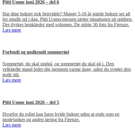
Pitti Uomo juni 2026 – del 6
Har dine bukser nok benvidde? Mange 5-10 år gamle bukser ser alt
for smalle ud i dag. Pitti Uomo-messen sætter situationen på spidsen.
Der dyrkes benklæder med volumen. De sidste 30 foto fra Firenze.
Læs mere
Forbudt og godkendt sommertøj
Sommertøj, du skal undgå, og sommertøj du skal gå i. Den
velklædte mand leder dig igennem varme dage, uden du svigter den
gode stil.
Læs mere
Pitti Uomo juni 2026 – del 5
Hvorfor du roligt kan bære hvide bukser uden at ende som en
modejunker og anden læring fra Firenze.
Læs mere