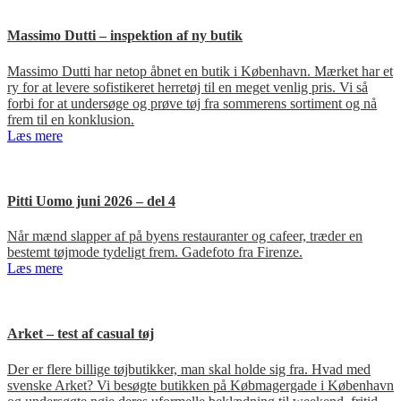
Massimo Dutti – inspektion af ny butik
Massimo Dutti har netop åbnet en butik i København. Mærket har et
ry for at levere sofistikeret herretøj til en meget venlig pris. Vi så
forbi for at undersøge og prøve tøj fra sommerens sortiment og nå
frem til en konklusion.
Læs mere
Pitti Uomo juni 2026 – del 4
Når mænd slapper af på byens restauranter og cafeer, træder en
bestemt tøjmode tydeligt frem. Gadefoto fra Firenze.
Læs mere
Arket – test af casual tøj
Der er flere billige tøjbutikker, man skal holde sig fra. Hvad med
svenske Arket? Vi besøgte butikken på Købmagergade i København