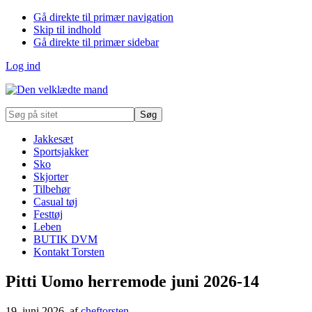
Gå direkte til primær navigation
Skip til indhold
Gå direkte til primær sidebar
Log ind
Søg
på
sitet
Jakkesæt
Sportsjakker
Sko
Skjorter
Tilbehør
Casual tøj
Festtøj
Leben
BUTIK DVM
Kontakt Torsten
Pitti Uomo herremode juni 2026-14
19. juni 2026
, af
cheftorsten