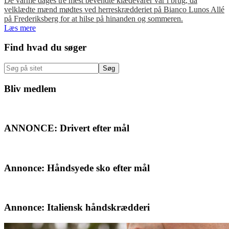
De varme dages tre mest bevendte klædevarer var i brug, da
velklædte mænd mødtes ved herreskrædderiet på Bianco Lunos Allé
på Frederiksberg for at hilse på hinanden og sommeren.
Læs mere
Primær
Find hvad du søger
Sidebar
Søg
på
sitet
Bliv medlem
ANNONCE: Drivert efter mål
Annonce: Håndsyede sko efter mål
Annonce: Italiensk håndskrædderi