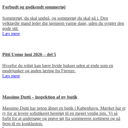
Forbudt og godkendt sommertøj
Sommertøj, du skal undgå, og sommertøj du skal gå i. Den
velklædte mand leder dig igennem varme dage, uden du svigter den
gode stil.
Læs mere
Pitti Uomo juni 2026 – del 5
Hvorfor du roligt kan bære hvide bukser uden at ende som en
modejunker og anden læring fra Firenze.
Læs mere
Massimo Dutti – inspektion af ny butik
Massimo Dutti har netop åbnet en butik i København. Mærket har et
ry for at levere sofistikeret herretøj til en meget venlig pris. Vi så
forbi for at undersøge og prøve tøj fra sommerens sortiment og nå
frem til en konklusion.