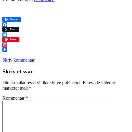
Share
Facebook
Post
Twitter
Save
Pinterest
Skriv kommentar
Læserinteraktioner
Skriv et svar
Din e-mailadresse vil ikke blive publiceret.
Krævede felter er
markeret med
*
Kommentar
*