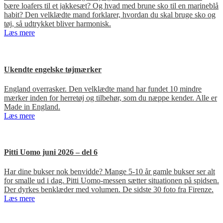
bære loafers til et jakkesæt? Og hvad med brune sko til en marineblå
habit? Den velklædte mand forklarer, hvordan du skal bruge sko og
tøj, så udtrykket bliver harmonisk.
Læs mere
Ukendte engelske tøjmærker
England overrasker. Den velklædte mand har fundet 10 mindre
mærker inden for herretøj og tilbehør, som du næppe kender. Alle er
Made in England.
Læs mere
Pitti Uomo juni 2026 – del 6
Har dine bukser nok benvidde? Mange 5-10 år gamle bukser ser alt
for smalle ud i dag. Pitti Uomo-messen sætter situationen på spidsen.
Der dyrkes benklæder med volumen. De sidste 30 foto fra Firenze.
Læs mere