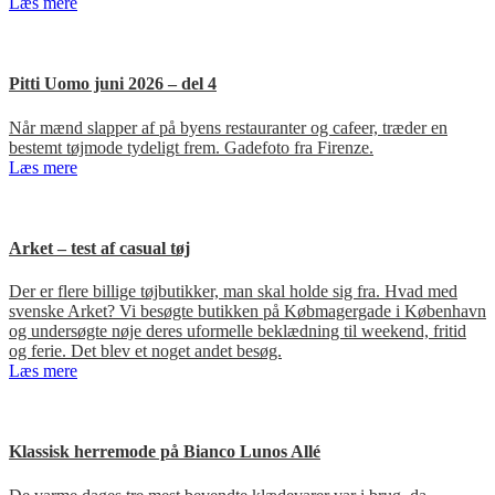
Læs mere
Pitti Uomo juni 2026 – del 4
Når mænd slapper af på byens restauranter og cafeer, træder en
bestemt tøjmode tydeligt frem. Gadefoto fra Firenze.
Læs mere
Arket – test af casual tøj
Der er flere billige tøjbutikker, man skal holde sig fra. Hvad med
svenske Arket? Vi besøgte butikken på Købmagergade i København
og undersøgte nøje deres uformelle beklædning til weekend, fritid
og ferie. Det blev et noget andet besøg.
Læs mere
Klassisk herremode på Bianco Lunos Allé