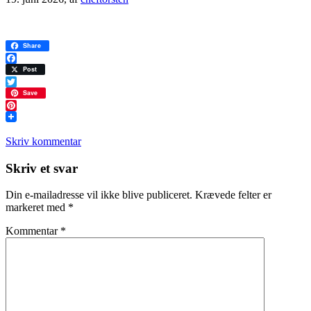
Share
Facebook
Post
Twitter
Save
Pinterest
Skriv kommentar
Læserinteraktioner
Skriv et svar
Din e-mailadresse vil ikke blive publiceret.
Krævede felter er
markeret med
*
Kommentar
*