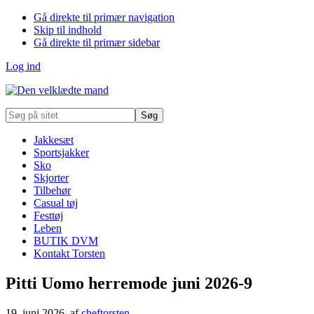
Gå direkte til primær navigation
Skip til indhold
Gå direkte til primær sidebar
Log ind
Søg
på
sitet
Jakkesæt
Sportsjakker
Sko
Skjorter
Tilbehør
Casual tøj
Festtøj
Leben
BUTIK DVM
Kontakt Torsten
Pitti Uomo herremode juni 2026-9
19. juni 2026
, af
cheftorsten