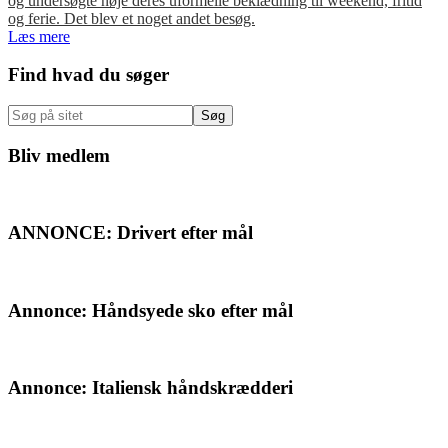
og undersøgte nøje deres uformelle beklædning til weekend, fritid
og ferie. Det blev et noget andet besøg.
Læs mere
Primær
Find hvad du søger
Sidebar
Søg
på
sitet
Bliv medlem
ANNONCE: Drivert efter mål
Annonce: Håndsyede sko efter mål
Annonce: Italiensk håndskrædderi