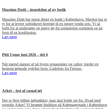
Massimo Dutti – inspektion af ny butik
Massimo Dutti har netop åbnet en butik i København. Mærket har et
ry for at levere sofistikeret herretøj til en meget venlig pris. Vi så
forbi for at undersøge og prøve tøj fra sommerens sortiment og nå
frem til en konklusion.
Læs mere
Pitti Uomo juni 2026 – del 4
Når mænd slapper af på byens restauranter og cafeer, træder en
bestemt tøjmode tydeligt frem. Gadefoto fra Firenze.
Læs mere
Arket – test af casual tøj
Der er flere billige tøjbutikker, man skal holde sig fra. Hvad med
svenske Arket? Vi besøgte butikken på Købmagergade i København