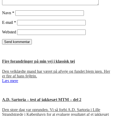
Navn
*
E-mail
*
Websted
Fire forandringer på min vej i klassisk tøj
Den velklædte mand har været på afveje og fundet hjem igen. Her
er fire af hans fejltrin.
Læs mere
A.D. Sartoria – test af jakkesæt MTM – del 2
Den store dag var oprunden. Vi så forbi A.D. Sartoria i Lille
Strandstræde i København for at evaluere resultatet af et jakkesæt