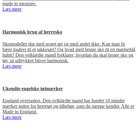
made to measure.
Læs mere
Harmonisk brug af herresko
Skomodeller dur med noget tøj og med andet ikke. Kan man fx
bære loafers til et jakkesæt? Og hvad med brune sko til en marineblå
habit? Den velklædte mand forklarer, hvordan du skal bruge sko og
tøj, så udtrykket bliver harmonisk.
Læs mere
Ukendte engelske tøjmærker
England overrasker. Den velklædte mand har fundet 10 mindre
mærker inden for herretøj og tilbehør, som du næppe kender. Alle er
Made in England.
Læs mere