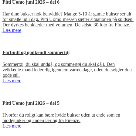
Pitti Uomo juni 2026 – del 6
Har dine bukser nok benvidde? Mange 5-10 år gamle bukser ser alt
for smalle ud i dag. Pitti Uomo-messen sætter situationen på spidsen.
Der dyrkes benklæder med volumen. De sidste 30 foto fra Firenze.
Læs mere
Forbudt og godkendt sommertøj
Sommertøj, du skal undgå, og sommertøj du skal gå i. Den
velklædte mand leder dig igennem varme dage, uden du svigter den
gode stil.
Læs mere
Pitti Uomo juni 2026 – del 5
Hvorfor du roligt kan bære hvide bukser uden at ende som en
modejunker og anden læring fra Firenze.
Læs mere