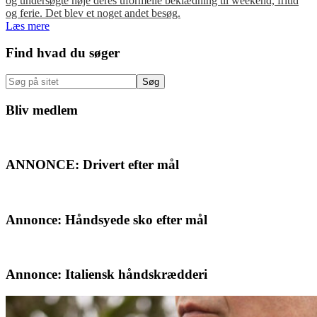
og undersøgte nøje deres uformelle beklædning til weekend, fritid
og ferie. Det blev et noget andet besøg.
Læs mere
Primær
Find hvad du søger
Sidebar
Søg
på
sitet
Bliv medlem
ANNONCE: Drivert efter mål
Annonce: Håndsyede sko efter mål
Annonce: Italiensk håndskrædderi