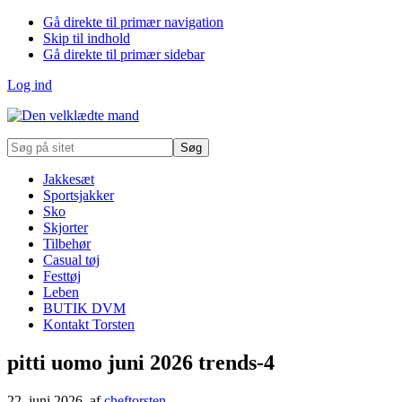
Gå direkte til primær navigation
Skip til indhold
Gå direkte til primær sidebar
Log ind
Søg
på
sitet
Jakkesæt
Sportsjakker
Sko
Skjorter
Tilbehør
Casual tøj
Festtøj
Leben
BUTIK DVM
Kontakt Torsten
pitti uomo juni 2026 trends-4
22. juni 2026
, af
cheftorsten