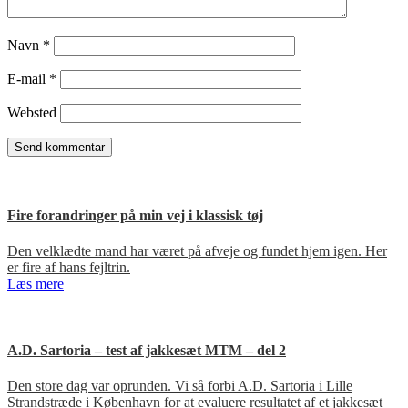
Navn
*
E-mail
*
Websted
Fire forandringer på min vej i klassisk tøj
Den velklædte mand har været på afveje og fundet hjem igen. Her
er fire af hans fejltrin.
Læs mere
A.D. Sartoria – test af jakkesæt MTM – del 2
Den store dag var oprunden. Vi så forbi A.D. Sartoria i Lille
Strandstræde i København for at evaluere resultatet af et jakkesæt