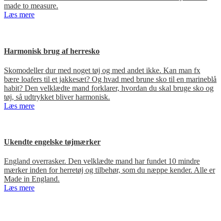
made to measure.
Læs mere
Harmonisk brug af herresko
Skomodeller dur med noget tøj og med andet ikke. Kan man fx
bære loafers til et jakkesæt? Og hvad med brune sko til en marineblå
habit? Den velklædte mand forklarer, hvordan du skal bruge sko og
tøj, så udtrykket bliver harmonisk.
Læs mere
Ukendte engelske tøjmærker
England overrasker. Den velklædte mand har fundet 10 mindre
mærker inden for herretøj og tilbehør, som du næppe kender. Alle er
Made in England.
Læs mere