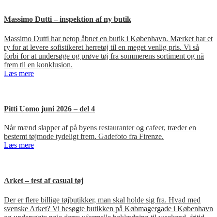
Massimo Dutti – inspektion af ny butik
Massimo Dutti har netop åbnet en butik i København. Mærket har et
ry for at levere sofistikeret herretøj til en meget venlig pris. Vi så
forbi for at undersøge og prøve tøj fra sommerens sortiment og nå
frem til en konklusion.
Læs mere
Pitti Uomo juni 2026 – del 4
Når mænd slapper af på byens restauranter og cafeer, træder en
bestemt tøjmode tydeligt frem. Gadefoto fra Firenze.
Læs mere
Arket – test af casual tøj
Der er flere billige tøjbutikker, man skal holde sig fra. Hvad med
svenske Arket? Vi besøgte butikken på Købmagergade i København