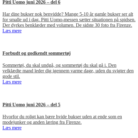
Pitti Uomo juni 2026 – del 6
Har dine bukser nok benvidde? Mange 5-10 år gamle bukser ser alt
for smalle ud i dag. Pitti Uomo-messen sætter situationen på spidsen.
Der dyrkes benklæder med volumen. De sidste 30 foto fra Firenze.
Læs mere
Forbudt og godkendt sommertøj
Sommertøj, du skal undgå, og sommertøj du skal gå i. Den
velklædte mand leder dig igennem varme dage, uden du svigter den
gode stil.
Læs mere
Pitti Uomo juni 2026 – del 5
Hvorfor du roligt kan bære hvide bukser uden at ende som en
modejunker og anden læring fra Firenze.
Læs mere