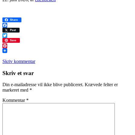
Share
Facebook
Post
Twitter
Save
Pinterest
Skriv kommentar
Læserinteraktioner
Skriv et svar
Din e-mailadresse vil ikke blive publiceret.
Krævede felter er
markeret med
*
Kommentar
*