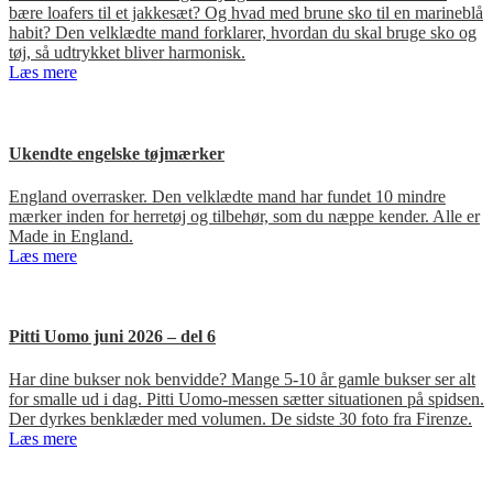
bære loafers til et jakkesæt? Og hvad med brune sko til en marineblå
habit? Den velklædte mand forklarer, hvordan du skal bruge sko og
tøj, så udtrykket bliver harmonisk.
Læs mere
Ukendte engelske tøjmærker
England overrasker. Den velklædte mand har fundet 10 mindre
mærker inden for herretøj og tilbehør, som du næppe kender. Alle er
Made in England.
Læs mere
Pitti Uomo juni 2026 – del 6
Har dine bukser nok benvidde? Mange 5-10 år gamle bukser ser alt
for smalle ud i dag. Pitti Uomo-messen sætter situationen på spidsen.
Der dyrkes benklæder med volumen. De sidste 30 foto fra Firenze.
Læs mere