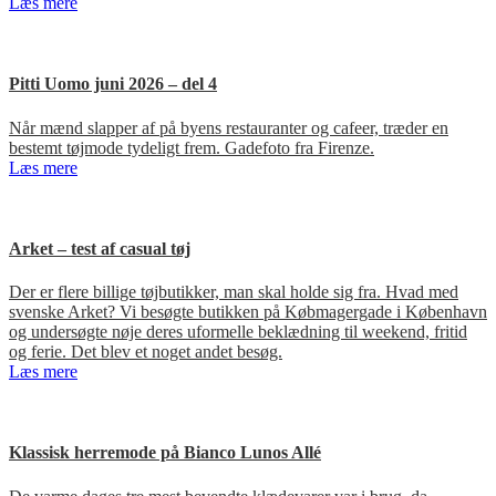
Læs mere
Pitti Uomo juni 2026 – del 4
Når mænd slapper af på byens restauranter og cafeer, træder en
bestemt tøjmode tydeligt frem. Gadefoto fra Firenze.
Læs mere
Arket – test af casual tøj
Der er flere billige tøjbutikker, man skal holde sig fra. Hvad med
svenske Arket? Vi besøgte butikken på Købmagergade i København
og undersøgte nøje deres uformelle beklædning til weekend, fritid
og ferie. Det blev et noget andet besøg.
Læs mere
Klassisk herremode på Bianco Lunos Allé