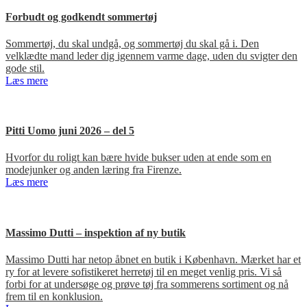
Forbudt og godkendt sommertøj
Sommertøj, du skal undgå, og sommertøj du skal gå i. Den
velklædte mand leder dig igennem varme dage, uden du svigter den
gode stil.
Læs mere
Pitti Uomo juni 2026 – del 5
Hvorfor du roligt kan bære hvide bukser uden at ende som en
modejunker og anden læring fra Firenze.
Læs mere
Massimo Dutti – inspektion af ny butik
Massimo Dutti har netop åbnet en butik i København. Mærket har et
ry for at levere sofistikeret herretøj til en meget venlig pris. Vi så
forbi for at undersøge og prøve tøj fra sommerens sortiment og nå
frem til en konklusion.