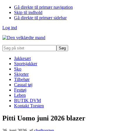
Gå direkte til primær navigation
Skip til indhold
Gå direkte til primær sidebar
Log ind
Søg
på
sitet
Jakkesæt
Sportsjakker
Sko
Skjorter
Tilbehør
Casual tøj
Festtøj
Leben
BUTIK DVM
Kontakt Torsten
Pitti Uomo juni 2026 blazer
26. juni 2026
, af
cheftorsten