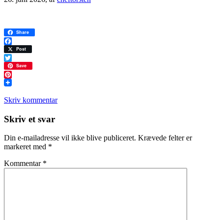
Share
Facebook
Post
Twitter
Save
Pinterest
Skriv kommentar
Læserinteraktioner
Skriv et svar
Din e-mailadresse vil ikke blive publiceret.
Krævede felter er
markeret med
*
Kommentar
*