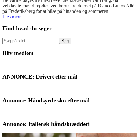
De varme dages tre mest bevendte klædevarer var i brug, da
velklædte mænd mødtes ved herreskrædderiet på Bianco Lunos Allé
på Frederiksberg for at hilse på hinanden og sommeren.
Læs mere
Primær
Find hvad du søger
Sidebar
Søg
på
sitet
Bliv medlem
ANNONCE: Drivert efter mål
Annonce: Håndsyede sko efter mål
Annonce: Italiensk håndskrædderi