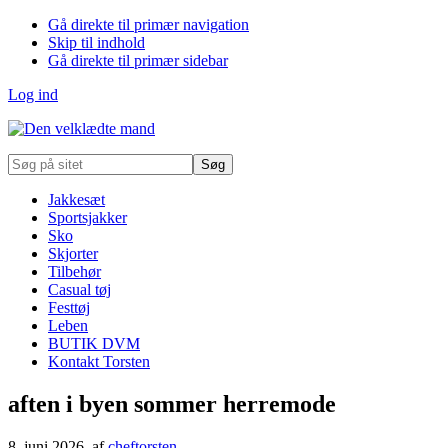
Gå direkte til primær navigation
Skip til indhold
Gå direkte til primær sidebar
Log ind
Søg
på
sitet
Jakkesæt
Sportsjakker
Sko
Skjorter
Tilbehør
Casual tøj
Festtøj
Leben
BUTIK DVM
Kontakt Torsten
aften i byen sommer herremode
8. juni 2026
, af
cheftorsten