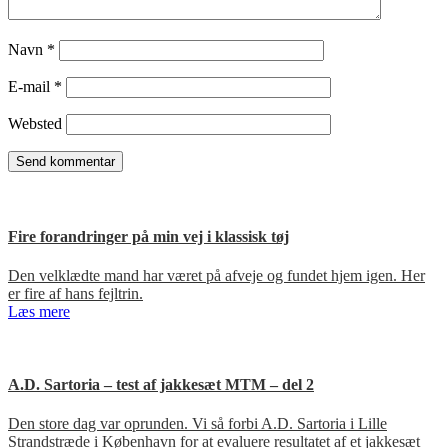
Navn
*
E-mail
*
Websted
Fire forandringer på min vej i klassisk tøj
Den velklædte mand har været på afveje og fundet hjem igen. Her
er fire af hans fejltrin.
Læs mere
A.D. Sartoria – test af jakkesæt MTM – del 2
Den store dag var oprunden. Vi så forbi A.D. Sartoria i Lille
Strandstræde i København for at evaluere resultatet af et jakkesæt