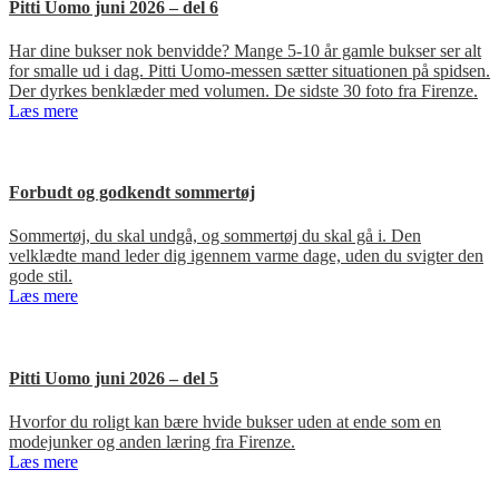
Pitti Uomo juni 2026 – del 6
Har dine bukser nok benvidde? Mange 5-10 år gamle bukser ser alt
for smalle ud i dag. Pitti Uomo-messen sætter situationen på spidsen.
Der dyrkes benklæder med volumen. De sidste 30 foto fra Firenze.
Læs mere
Forbudt og godkendt sommertøj
Sommertøj, du skal undgå, og sommertøj du skal gå i. Den
velklædte mand leder dig igennem varme dage, uden du svigter den
gode stil.
Læs mere
Pitti Uomo juni 2026 – del 5
Hvorfor du roligt kan bære hvide bukser uden at ende som en
modejunker og anden læring fra Firenze.
Læs mere