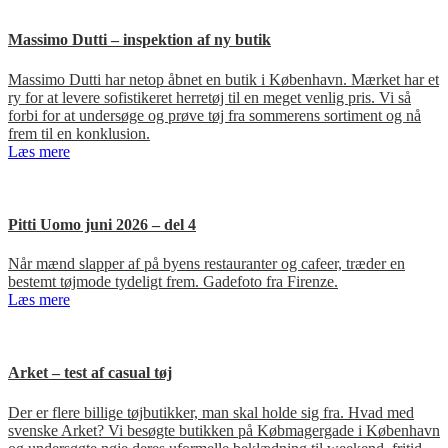
Massimo Dutti – inspektion af ny butik
Massimo Dutti har netop åbnet en butik i København. Mærket har et
ry for at levere sofistikeret herretøj til en meget venlig pris. Vi så
forbi for at undersøge og prøve tøj fra sommerens sortiment og nå
frem til en konklusion.
Læs mere
Pitti Uomo juni 2026 – del 4
Når mænd slapper af på byens restauranter og cafeer, træder en
bestemt tøjmode tydeligt frem. Gadefoto fra Firenze.
Læs mere
Arket – test af casual tøj
Der er flere billige tøjbutikker, man skal holde sig fra. Hvad med
svenske Arket? Vi besøgte butikken på Købmagergade i København