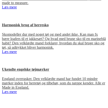
made to measure.
Læs mere
Harmonisk brug af herresko
Skomodeller dur med noget tøj og med andet ikke. Kan man fx
bære loafers til et jakkesæt? Og hvad med brune sko til en marineblå
habit? Den velklædte mand forklarer, hvordan du skal bruge sko og
tøj, så udtrykket bliver harmonisk.
Læs mere
Ukendte engelske tøjmærker
England overrasker. Den velklædte mand har fundet 10 mindre
mærker inden for herretøj og tilbehør, som du næppe kender. Alle er
Made in England.
Læs mere