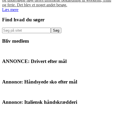
og undersøgte nøje deres uformelle beklædning til weekend, fritid
og ferie. Det blev et noget andet besøg.
Læs mere
Primær
Find hvad du søger
Sidebar
Søg
på
sitet
Bliv medlem
ANNONCE: Drivert efter mål
Annonce: Håndsyede sko efter mål
Annonce: Italiensk håndskrædderi