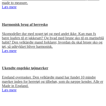
made to measure.
Læs mere
Harmonisk brug af herresko
Skomodeller dur med noget tøj og med andet ikke. Kan man fx
bære loafers til et jakkesæt? Og hvad med brune sko til en marineblå
habit? Den velklædte mand forklarer, hvordan du skal bruge sko og
tøj, så udtrykket bliver harmonisk.
Læs mere
Ukendte engelske tøjmærker
England overrasker. Den velklædte mand har fundet 10 mindre
mærker inden for herretøj og tilbehør, som du næppe kender. Alle er
Made in England.
Læs mere