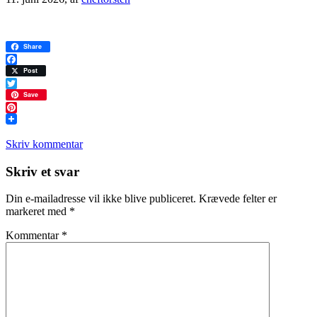
Share
Facebook
Post
Twitter
Save
Pinterest
Skriv kommentar
Læserinteraktioner
Skriv et svar
Din e-mailadresse vil ikke blive publiceret.
Krævede felter er
markeret med
*
Kommentar
*