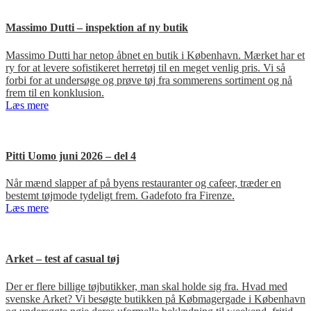
Massimo Dutti – inspektion af ny butik
Massimo Dutti har netop åbnet en butik i København. Mærket har et
ry for at levere sofistikeret herretøj til en meget venlig pris. Vi så
forbi for at undersøge og prøve tøj fra sommerens sortiment og nå
frem til en konklusion.
Læs mere
Pitti Uomo juni 2026 – del 4
Når mænd slapper af på byens restauranter og cafeer, træder en
bestemt tøjmode tydeligt frem. Gadefoto fra Firenze.
Læs mere
Arket – test af casual tøj
Der er flere billige tøjbutikker, man skal holde sig fra. Hvad med
svenske Arket? Vi besøgte butikken på Købmagergade i København