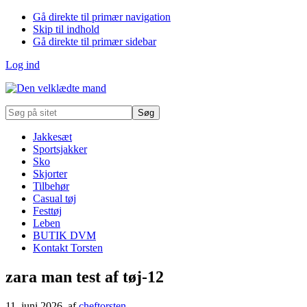
Gå direkte til primær navigation
Skip til indhold
Gå direkte til primær sidebar
Log ind
Søg
på
sitet
Jakkesæt
Sportsjakker
Sko
Skjorter
Tilbehør
Casual tøj
Festtøj
Leben
BUTIK DVM
Kontakt Torsten
zara man test af tøj-12
11. juni 2026
, af
cheftorsten