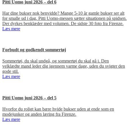
Pitti Uomo juni 2026 – del 6
Har dine bukser nok benvidde? Mange 5-10 år gamle bukser ser alt
for smalle ud i dag. Pitti Uomo-messen sætter situationen på spidsen.
Der dyrkes benklæder med volumen. De sidste 30 foto fra Firenze.
Læs mere
Forbudt og godkendt sommertøj
Sommertøj, du skal undgå, og sommertøj du skal gå i. Den
velklædte mand leder dig igennem varme dage, uden du svigter den
gode stil.
Læs mere
Pitti Uomo juni 2026 – del 5
Hvorfor du roligt kan bære hvide bukser uden at ende som en
modejunker og anden læring fra Firenze.
Læs mere