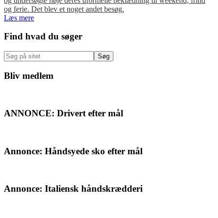
og undersøgte nøje deres uformelle beklædning til weekend, fritid
og ferie. Det blev et noget andet besøg.
Læs mere
Primær
Find hvad du søger
Sidebar
Søg
på
sitet
Bliv medlem
ANNONCE: Drivert efter mål
Annonce: Håndsyede sko efter mål
Annonce: Italiensk håndskrædderi