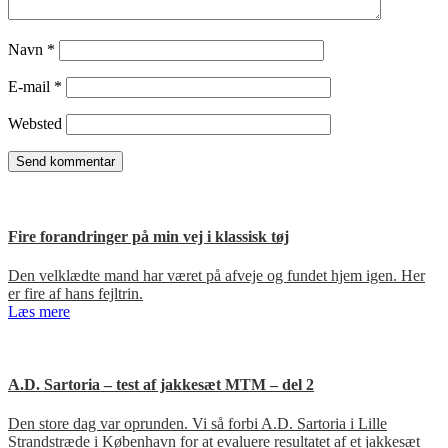
Navn
*
E-mail
*
Websted
Fire forandringer på min vej i klassisk tøj
Den velklædte mand har været på afveje og fundet hjem igen. Her
er fire af hans fejltrin.
Læs mere
A.D. Sartoria – test af jakkesæt MTM – del 2
Den store dag var oprunden. Vi så forbi A.D. Sartoria i Lille
Strandstræde i København for at evaluere resultatet af et jakkesæt