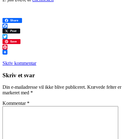
Share
Facebook
Post
Twitter
Save
Pinterest
Skriv kommentar
Læserinteraktioner
Skriv et svar
Din e-mailadresse vil ikke blive publiceret.
Krævede felter er
markeret med
*
Kommentar
*