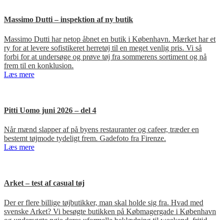
Massimo Dutti – inspektion af ny butik
Massimo Dutti har netop åbnet en butik i København. Mærket har et
ry for at levere sofistikeret herretøj til en meget venlig pris. Vi så
forbi for at undersøge og prøve tøj fra sommerens sortiment og nå
frem til en konklusion.
Læs mere
Pitti Uomo juni 2026 – del 4
Når mænd slapper af på byens restauranter og cafeer, træder en
bestemt tøjmode tydeligt frem. Gadefoto fra Firenze.
Læs mere
Arket – test af casual tøj
Der er flere billige tøjbutikker, man skal holde sig fra. Hvad med
svenske Arket? Vi besøgte butikken på Købmagergade i København