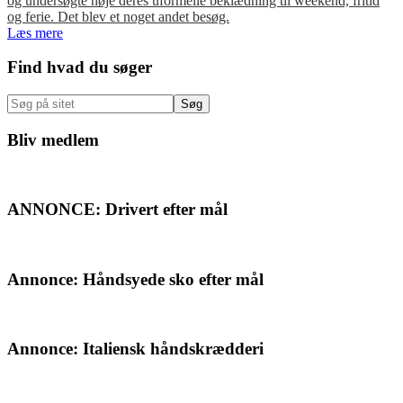
og undersøgte nøje deres uformelle beklædning til weekend, fritid
og ferie. Det blev et noget andet besøg.
Læs mere
Primær
Find hvad du søger
Sidebar
Søg
på
sitet
Bliv medlem
ANNONCE: Drivert efter mål
Annonce: Håndsyede sko efter mål
Annonce: Italiensk håndskrædderi