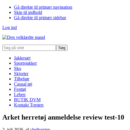
Gå direkte til primær navigation
Skip til indhold
Gå direkte til primær sidebar
Log ind
Søg
på
sitet
Jakkesæt
Sportsjakker
Sko
Skjorter
Tilbehør
Casual tøj
Festtøj
Leben
BUTIK DVM
Kontakt Torsten
Arket herretøj anmeldelse review test-10
2. juli 2026
, af
cheftorsten