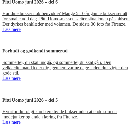
Pitti Uomo juni 2026 – del 6
Har dine bukser nok benvidde? Mange 5-10 år gamle bukser ser alt
for smalle ud i dag. Pitti Uomo-messen sætter situationen på spidsen.
Der dyrkes benklæder med volumen. De sidste 30 foto fra Firenze.
Læs mere
Forbudt og godkendt sommertøj
Sommertøj, du skal undgå, og sommertøj du skal gå i. Den
velklædte mand leder dig igennem varme dage, uden du svigter den
gode stil.
Læs mere
Pitti Uomo juni 2026 – del 5
Hvorfor du roligt kan bære hvide bukser uden at ende som en
modejunker og anden læring fra Firenze.
Læs mere