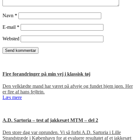
Navn
*
E-mail
*
Websted
Fire forandringer på min vej i klassisk tøj
Den velklædte mand har været på afveje og fundet hjem igen. Her
er fire af hans fejltrin.
Læs mere
A.D. Sartoria – test af jakkesæt MTM – del 2
Den store dag var oprunden. Vi så forbi A.D. Sartoria i Lille
Strandstræde i København for at evaluere resultatet af et jakkesæt