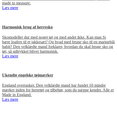
made to measure.
Læs mere
Harmonisk brug af herresko
Skomodeller dur med noget tøj og med andet ikke. Kan man fx
bære loafers til et jakkesæt? Og hvad med brune sko til en marineblå
habit? Den velklædte mand forklarer, hvordan du skal bruge sko og
tøj, så udtrykket bliver harmonisk.
Læs mere
Ukendte engelske tøjmærker
England overrasker. Den velklædte mand har fundet 10 mindre
mærker inden for herretøj og tilbehør, som du næppe kender. Alle er
Made in England.
Læs mere