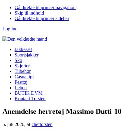
Gå direkte til primær navigation
Skip til indhold
Gå direkte til primær sidebar
Log ind
Jakkesæt
Sportsjakker
Sko
Skjorter
Tilbehør
Casual tøj
Festtøj
Leben
BUTIK DVM
Kontakt Torsten
Anemdelse herretøj Massimo Dutti-10
5. juli 2026
, af
cheftorsten