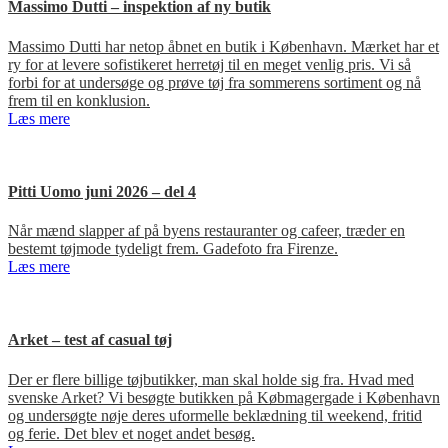
Massimo Dutti – inspektion af ny butik
Massimo Dutti har netop åbnet en butik i København. Mærket har et
ry for at levere sofistikeret herretøj til en meget venlig pris. Vi så
forbi for at undersøge og prøve tøj fra sommerens sortiment og nå
frem til en konklusion.
Læs mere
Pitti Uomo juni 2026 – del 4
Når mænd slapper af på byens restauranter og cafeer, træder en
bestemt tøjmode tydeligt frem. Gadefoto fra Firenze.
Læs mere
Arket – test af casual tøj
Der er flere billige tøjbutikker, man skal holde sig fra. Hvad med
svenske Arket? Vi besøgte butikken på Købmagergade i København
og undersøgte nøje deres uformelle beklædning til weekend, fritid
og ferie. Det blev et noget andet besøg.