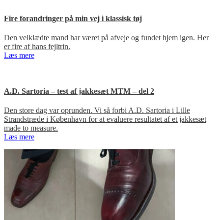
Fire forandringer på min vej i klassisk tøj
Den velklædte mand har været på afveje og fundet hjem igen. Her
er fire af hans fejltrin.
Læs mere
A.D. Sartoria – test af jakkesæt MTM – del 2
Den store dag var oprunden. Vi så forbi A.D. Sartoria i Lille
Strandstræde i København for at evaluere resultatet af et jakkesæt
made to measure.
Læs mere