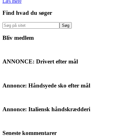
Læs mere
Primær
Find hvad du søger
Sidebar
Søg
på
sitet
Bliv medlem
ANNONCE: Drivert efter mål
Annonce: Håndsyede sko efter mål
Annonce: Italiensk håndskrædderi
Seneste kommentarer