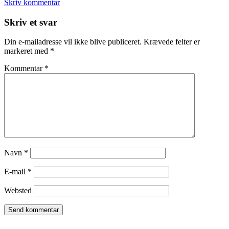
Skriv kommentar
Læserinteraktioner
Skriv et svar
Din e-mailadresse vil ikke blive publiceret.
Krævede felter er
markeret med
*
Kommentar
*
Navn
*
E-mail
*
Websted