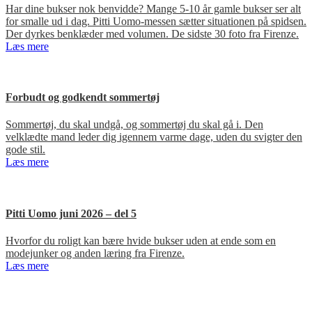
Har dine bukser nok benvidde? Mange 5-10 år gamle bukser ser alt
for smalle ud i dag. Pitti Uomo-messen sætter situationen på spidsen.
Der dyrkes benklæder med volumen. De sidste 30 foto fra Firenze.
Læs mere
Forbudt og godkendt sommertøj
Sommertøj, du skal undgå, og sommertøj du skal gå i. Den
velklædte mand leder dig igennem varme dage, uden du svigter den
gode stil.
Læs mere
Pitti Uomo juni 2026 – del 5
Hvorfor du roligt kan bære hvide bukser uden at ende som en
modejunker og anden læring fra Firenze.
Læs mere