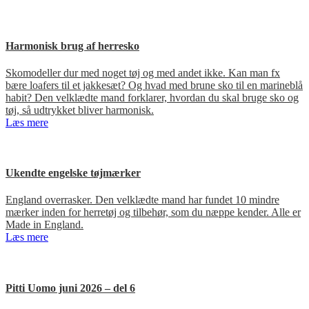
Harmonisk brug af herresko
Skomodeller dur med noget tøj og med andet ikke. Kan man fx
bære loafers til et jakkesæt? Og hvad med brune sko til en marineblå
habit? Den velklædte mand forklarer, hvordan du skal bruge sko og
tøj, så udtrykket bliver harmonisk.
Læs mere
Ukendte engelske tøjmærker
England overrasker. Den velklædte mand har fundet 10 mindre
mærker inden for herretøj og tilbehør, som du næppe kender. Alle er
Made in England.
Læs mere
Pitti Uomo juni 2026 – del 6