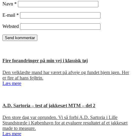
Navn
*
E-mail
*
Websted
Fire forandringer på min vej i klassisk tøj
Den velklædte mand har været på afveje og fundet hjem igen. Her
er fire af hans fejltrin.
Læs mere
A.D. Sartoria – test af jakkesæt MTM – del 2
Den store dag var oprunden. Vi så forbi A.D. Sartoria i Lille
Strandstræde i København for at evaluere resultatet af et jakkesæt
made to measure.
Læs mere