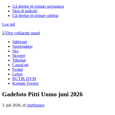
Gå direkte til primær navigation
Skip til indhold
Gå direkte til primær sidebar
Log ind
Jakkesæt
Sportsjakker
Sko
Skjorter
Tilbehør
Casual tøj
Festtøj
Leben
BUTIK DVM
Kontakt Torsten
Gadefoto Pitti Uomo juni 2026
3. juli 2026
, af
cheftorsten