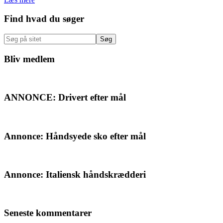
Primær
Find hvad du søger
Sidebar
Søg
på
sitet
Bliv medlem
ANNONCE: Drivert efter mål
Annonce: Håndsyede sko efter mål
Annonce: Italiensk håndskrædderi
Seneste kommentarer