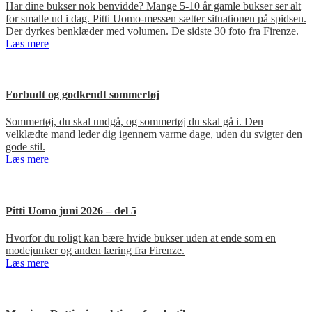
Har dine bukser nok benvidde? Mange 5-10 år gamle bukser ser alt
for smalle ud i dag. Pitti Uomo-messen sætter situationen på spidsen.
Der dyrkes benklæder med volumen. De sidste 30 foto fra Firenze.
Læs mere
Forbudt og godkendt sommertøj
Sommertøj, du skal undgå, og sommertøj du skal gå i. Den
velklædte mand leder dig igennem varme dage, uden du svigter den
gode stil.
Læs mere
Pitti Uomo juni 2026 – del 5
Hvorfor du roligt kan bære hvide bukser uden at ende som en
modejunker og anden læring fra Firenze.
Læs mere