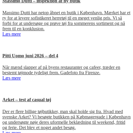
Massimo Dutti – inspektion af ny butik
Massimo Dutti har netop åbnet en butik i København. Mærket har et
ry for at levere sofistikeret herretøj til en meget venlig pris. Vi så
forbi for at undersøge og prøve tøj fra sommerens sortiment og nå
frem til en konklusion.
Læs mere
Pitti Uomo juni 2026 – del 4
Når mænd slapper af på byens restauranter og cafeer, træder en
bestemt tøjmode tydeligt frem. Gadefoto fra Firenze.
Læs mere
Arket – test af casual tøj
Der er flere billige tøjbutikker, man skal holde sig fra. Hvad med
svenske Arket? Vi besøgte butikken på Købmagergade i København
og undersøgte nøje deres uformelle beklædning til weekend, fritid
og ferie. Det blev et noget andet besøg.
Læs mere