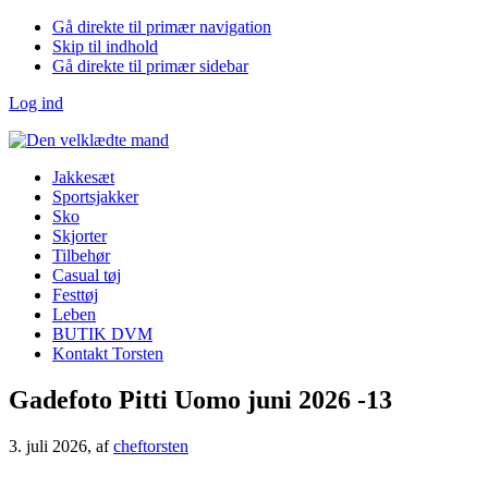
Gå direkte til primær navigation
Skip til indhold
Gå direkte til primær sidebar
Log ind
Jakkesæt
Sportsjakker
Sko
Skjorter
Tilbehør
Casual tøj
Festtøj
Leben
BUTIK DVM
Kontakt Torsten
Gadefoto Pitti Uomo juni 2026 -13
3. juli 2026
, af
cheftorsten