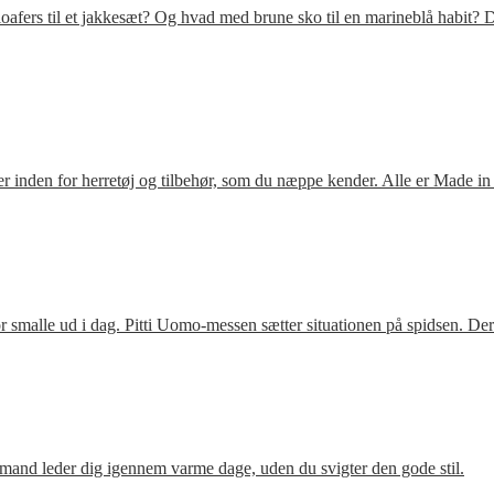
fers til et jakkesæt? Og hvad med brune sko til en marineblå habit? D
 inden for herretøj og tilbehør, som du næppe kender. Alle er Made in
 smalle ud i dag. Pitti Uomo-messen sætter situationen på spidsen. De
mand leder dig igennem varme dage, uden du svigter den gode stil.