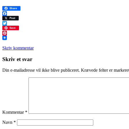
Share
Facebook
Post
Twitter
Save
Pinterest
Skriv kommentar
Læserinteraktioner
Skriv et svar
Din e-mailadresse vil ikke blive publiceret.
Krævede felter er marker
Kommentar
*
Navn
*