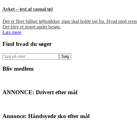
Arket – test af casual tøj
Der er flere billige tøjbutikker, man skal holde sig fra. Hvad med s
Det blev et noget andet besøg.
Læs mere
Primær
Find hvad du søger
Sidebar
Søg
på
sitet
Bliv medlem
ANNONCE: Drivert efter mål
Annonce: Håndsyede sko efter mål