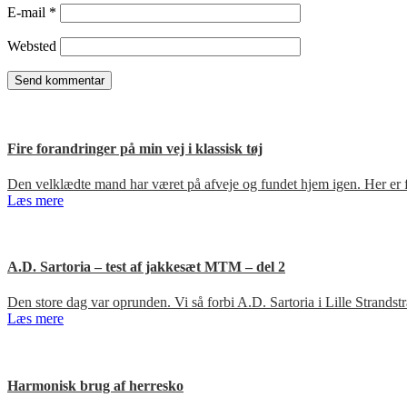
E-mail
*
Websted
Fire forandringer på min vej i klassisk tøj
Den velklædte mand har været på afveje og fundet hjem igen. Her er fir
Læs mere
A.D. Sartoria – test af jakkesæt MTM – del 2
Den store dag var oprunden. Vi så forbi A.D. Sartoria i Lille Strandst
Læs mere
Harmonisk brug af herresko