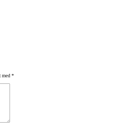
et med
*