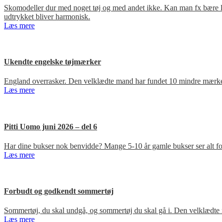
Skomodeller dur med noget tøj og med andet ikke. Kan man fx bære loa
udtrykket bliver harmonisk.
Læs mere
Ukendte engelske tøjmærker
England overrasker. Den velklædte mand har fundet 10 mindre mærker
Læs mere
Pitti Uomo juni 2026 – del 6
Har dine bukser nok benvidde? Mange 5-10 år gamle bukser ser alt for
Læs mere
Forbudt og godkendt sommertøj
Sommertøj, du skal undgå, og sommertøj du skal gå i. Den velklædte 
Læs mere