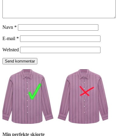
Navn
*
E-mail
*
Websted
Min perfekte skjorte