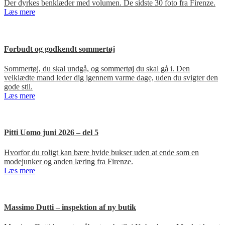
Der dyrkes benklæder med volumen. De sidste 30 foto fra Firenze.
Læs mere
Forbudt og godkendt sommertøj
Sommertøj, du skal undgå, og sommertøj du skal gå i. Den
velklædte mand leder dig igennem varme dage, uden du svigter den
gode stil.
Læs mere
Pitti Uomo juni 2026 – del 5
Hvorfor du roligt kan bære hvide bukser uden at ende som en
modejunker og anden læring fra Firenze.
Læs mere
Massimo Dutti – inspektion af ny butik