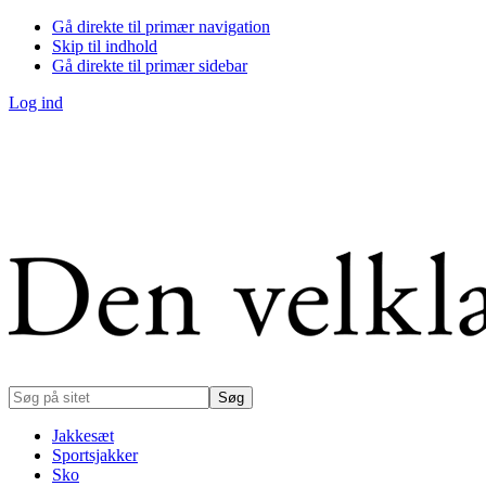
Gå direkte til primær navigation
Skip til indhold
Gå direkte til primær sidebar
Log ind
Søg
på
sitet
Jakkesæt
Sportsjakker
Sko