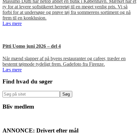
Massimo Dutti har netop åbnet en butik i København. Mærket har et
ry for at levere sofistikeret herretøj til en meget venlig pris. Vi så
forbi for at undersøge og prøve tøj fra sommerens sortiment og nå
frem til en konklusion.
Læs mere
Pitti Uomo juni 2026 – del 4
Når mænd slapper af på byens restauranter og cafeer, træder en
bestemt tøjmode tydeligt frem. Gadefoto fra Firenze.
Læs mere
Primær
Find hvad du søger
Sidebar
Søg
på
sitet
Bliv medlem
ANNONCE: Drivert efter mål