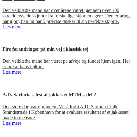
Den velklædte mand har over årene været igennem over 100
skræddersyede skjorter fra forskellige skjortemagere. Den erfaring
har gjort, han nu har 5 præcise ønsker til sin perfekte skjorte.
Læs mere
Fire forandringer på min vej i klassisk tøj
Den velklædte mand har været på afveje og fundet hjem igen. Her
er fire af hans fejltrin.
Læs mere
A.D. Sartoria – test af jakkesæt MTM – del 2
Den store dag var oprunden. Vi så forbi A.D. Sartoria i Lille
Strandstræde i København for at evaluere resultatet af et jakkesæt
made to measure.
Læs mere