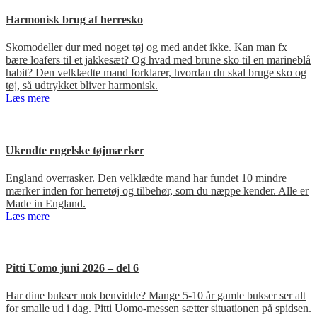
Harmonisk brug af herresko
Skomodeller dur med noget tøj og med andet ikke. Kan man fx
bære loafers til et jakkesæt? Og hvad med brune sko til en marineblå
habit? Den velklædte mand forklarer, hvordan du skal bruge sko og
tøj, så udtrykket bliver harmonisk.
Læs mere
Ukendte engelske tøjmærker
England overrasker. Den velklædte mand har fundet 10 mindre
mærker inden for herretøj og tilbehør, som du næppe kender. Alle er
Made in England.
Læs mere
Pitti Uomo juni 2026 – del 6
Har dine bukser nok benvidde? Mange 5-10 år gamle bukser ser alt
for smalle ud i dag. Pitti Uomo-messen sætter situationen på spidsen.