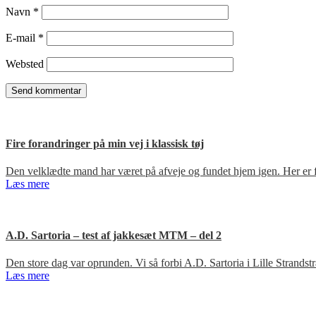
Navn
*
E-mail
*
Websted
Fire forandringer på min vej i klassisk tøj
Den velklædte mand har været på afveje og fundet hjem igen. Her er fir
Læs mere
A.D. Sartoria – test af jakkesæt MTM – del 2
Den store dag var oprunden. Vi så forbi A.D. Sartoria i Lille Strandst
Læs mere