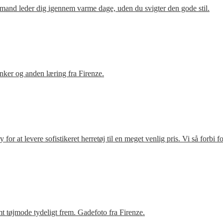
mand leder dig igennem varme dage, uden du svigter den gode stil.
ker og anden læring fra Firenze.
r at levere sofistikeret herretøj til en meget venlig pris. Vi så forbi 
t tøjmode tydeligt frem. Gadefoto fra Firenze.