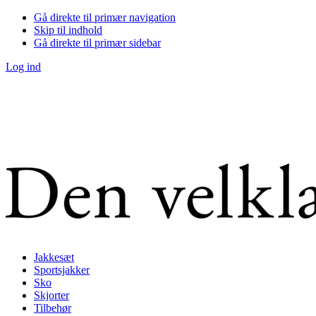
Gå direkte til primær navigation
Skip til indhold
Gå direkte til primær sidebar
Log ind
Jakkesæt
Sportsjakker
Sko
Skjorter
Tilbehør