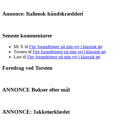
Annonce: Italiensk håndskrædderi
Seneste kommentarer
Mr X
til
Fire forandringer på min vej i klassisk tøj
Torsten
til
Fire forandringer på min vej i klassisk tøj
Lars
til
Fire forandringer på min vej i klassisk tøj
Foredrag ved Torsten
ANNONCE Bukser efter mål
ANNONCE: Jakketørklædet