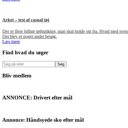
Arket – test af casual tøj
Der er flere billige tøjbutikker, man skal holde sig fra. Hvad med s
Det blev et noget andet besøg.
Læs mere
Primær
Find hvad du søger
Sidebar
Søg
på
sitet
Bliv medlem
ANNONCE: Drivert efter mål
Annonce: Håndsyede sko efter mål