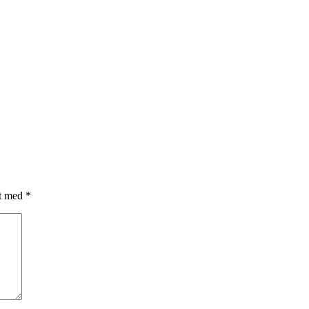
et med
*