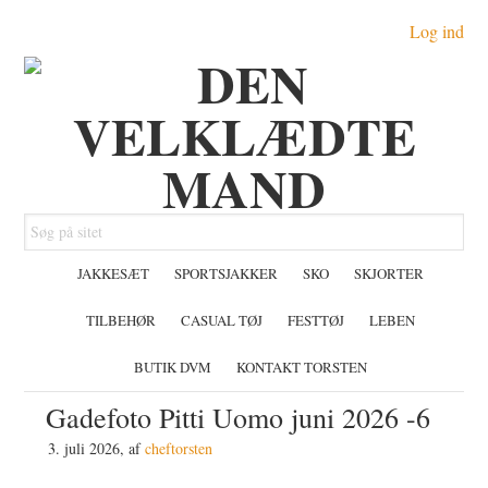
Gå
Skip
Gå
Log ind
direkte
til
direkte
til
indhold
til
primær
primær
navigation
sidebar
Søg
på
JAKKESÆT
SPORTSJAKKER
SKO
SKJORTER
sitet
TILBEHØR
CASUAL TØJ
FESTTØJ
LEBEN
BUTIK DVM
KONTAKT TORSTEN
Gadefoto Pitti Uomo juni 2026 -6
3. juli 2026
, af
cheftorsten