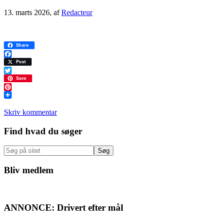
13. marts 2026
, af
Redacteur
Share
Facebook
Post
Twitter
Save
Pinterest
Skriv kommentar
Primær
Find hvad du søger
Sidebar
Søg
på
sitet
Bliv medlem
ANNONCE: Drivert efter mål