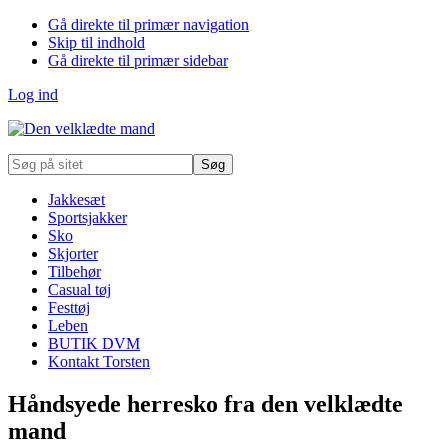
Gå direkte til primær navigation
Skip til indhold
Gå direkte til primær sidebar
Log ind
Søg
på
sitet
Jakkesæt
Sportsjakker
Sko
Skjorter
Tilbehør
Casual tøj
Festtøj
Leben
BUTIK DVM
Kontakt Torsten
Håndsyede herresko fra den velklædte
mand