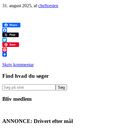
31. august 2025
, af
cheftorsten
Share
Facebook
Post
Twitter
Save
Pinterest
Skriv kommentar
Primær
Find hvad du søger
Sidebar
Søg
på
sitet
Bliv medlem
ANNONCE: Drivert efter mål