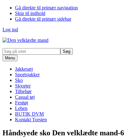
Gå direkte til primær navigation
Skip til indhold
Gå direkte til primær sidebar
Log ind
Søg
på
Menu
sitet
Jakkesæt
Sportsjakker
Sko
Skjorter
Tilbehør
Casual tøj
Festtøj
Leben
BUTIK DVM
Kontakt Torsten
Håndsyede sko Den velklædte mand-6