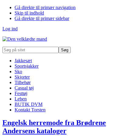
Gå direkte til primær navigation
Skip til indhold
Gå direkte til primær sidebar
Log ind
Søg
på
sitet
Jakkesæt
Sportsjakker
Sko
Skjorter
Tilbehør
Casual tøj
Festtøj
Leben
BUTIK DVM
Kontakt Torsten
Engelsk herremode fra Brødrene
Andersens kataloger