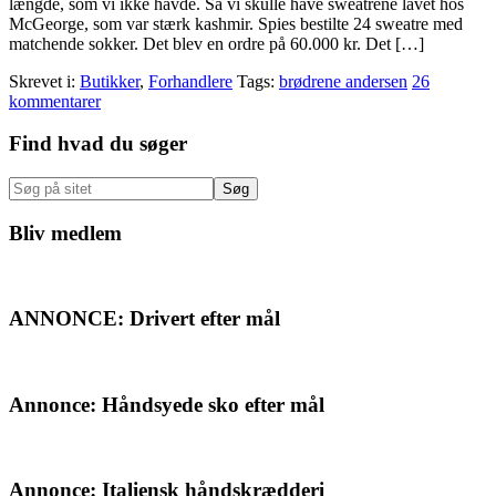
længde, som vi ikke havde. Så vi skulle have sweatrene lavet hos
McGeorge, som var stærk kashmir. Spies bestilte 24 sweatre med
matchende sokker. Det blev en ordre på 60.000 kr. Det […]
Skrevet i:
Butikker
,
Forhandlere
Tags:
brødrene andersen
26
kommentarer
Primær
Find hvad du søger
Sidebar
Søg
på
sitet
Bliv medlem
ANNONCE: Drivert efter mål
Annonce: Håndsyede sko efter mål
Annonce: Italiensk håndskrædderi