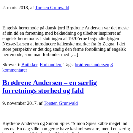
2. marts 2018
, af
Torsten Grunwald
Engelsk herremode på dansk jord Brødrene Andersen var det meste
af sin tid en forretning med beklædning og tilbehør inspireret af
engelsk herremode. I slutningen af 1970’erne begyndte Jørgen
Nexøe-Larsen at introducere italienske mærker fra fx Zegna. I det
store perspektiv er det dog stadig den ferme fortolkning af engelsk
herremode, som man forbinder med […]
Skrevet i:
Butikker
,
Forhandlere
Tags:
brødrene andersen
8
kommentarer
Brødrene Andersen – en særlig
forretnings storhed og fald
9. november 2017
, af
Torsten Grunwald
Brødrene Andersen og Simon Spies “Simon Spies købte meget ind
hos os. En dag ville han gerne have kashmirsweatre, men i en særlig