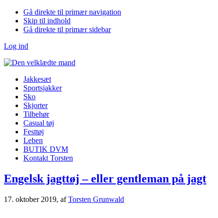
Gå direkte til primær navigation
Skip til indhold
Gå direkte til primær sidebar
Log ind
Jakkesæt
Sportsjakker
Sko
Skjorter
Tilbehør
Casual tøj
Festtøj
Leben
BUTIK DVM
Kontakt Torsten
Engelsk jagttøj – eller gentleman på jagt
17. oktober 2019
, af
Torsten Grunwald